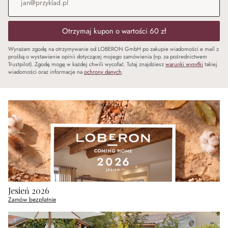
Otrzymaj kupon o wartości 60 zł
Wyrażam zgodę na otrzymywanie od LOBERON GmbH po zakupie wiadomości e mail z
prośbą o wystawienie opinii dotyczącej mojego zamówienia (np. za pośrednictwem
Trustpilot). Zgodę mogę w każdej chwili wycofać. Tutaj znajdziesz
warunki wysyłki
takiej
wiadomości oraz informacje na
ochrony danych
.
Jesień 2026
Zamów bezpłatnie