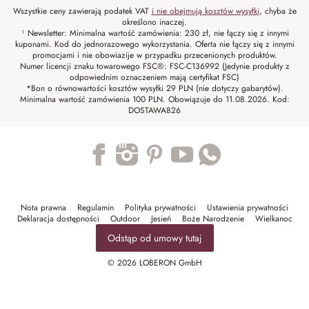
Wszystkie ceny zawierają podatek VAT
i nie obejmują kosztów wysyłki
, chyba że
określono inaczej.
¹ Newsletter: Minimalna wartość zamówienia: 230 zł, nie łączy się z innymi
kuponami. Kod do jednorazowego wykorzystania. Oferta nie łączy się z innymi
promocjami i nie obowiazije w przypadku przecenionych produktów.
Numer licencji znaku towarowego FSC®: FSC-C136992 (Jedynie produkty z
odpowiednim oznaczeniem mają certyfikat FSC)
*Bon o równowartości kosztów wysyłki 29 PLN (nie dotyczy gabarytów).
Minimalna wartość zamówienia 100 PLN. Obowiązuje do 11.08.2026. Kod:
DOSTAWA826
Trustpilot
Nota prawna
Regulamin
Polityka prywatności
Ustawienia prywatności
Deklaracja dostępności
Outdoor
Jesień
Boże Narodzenie
Wielkanoc
Odstąp od umowy tutaj
© 2026 LOBERON GmbH