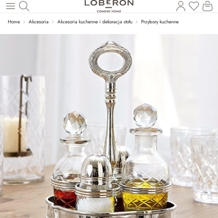
Masz p
Ko
Wróć do wątku głównego
Home
Akcesoria
Akcesoria kuchenne i dekoracja stołu
Przybory kuchenne