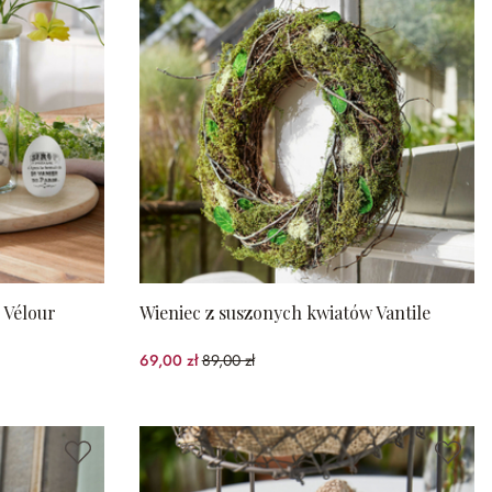
n Vélour
Wieniec z suszonych kwiatów Vantile
69,00 zł
89,00 zł
(22.47%spared)