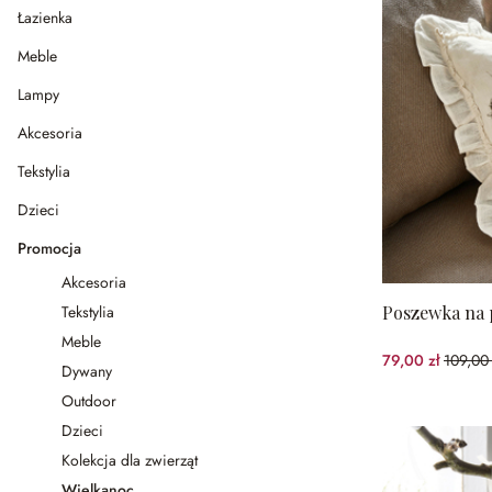
Łazienka
Meble
Lampy
Akcesoria
Tekstylia
Dzieci
Promocja
Akcesoria
Tekstylia
Poszewka na 
Meble
79,00 zł
109,00 
(27.52
Dywany
Outdoor
Dzieci
Kolekcja dla zwierząt
Wielkanoc