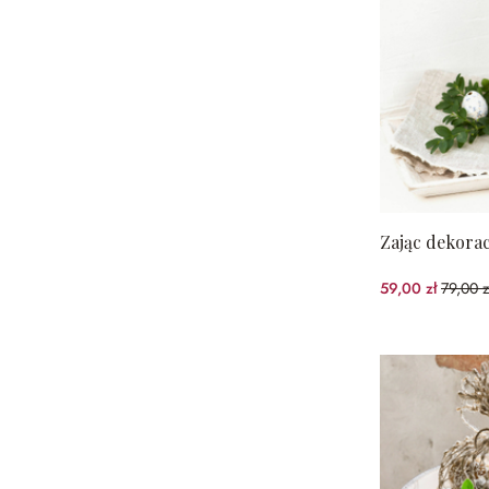
Zając dekorac
59,00 zł
79,00 z
(25.32