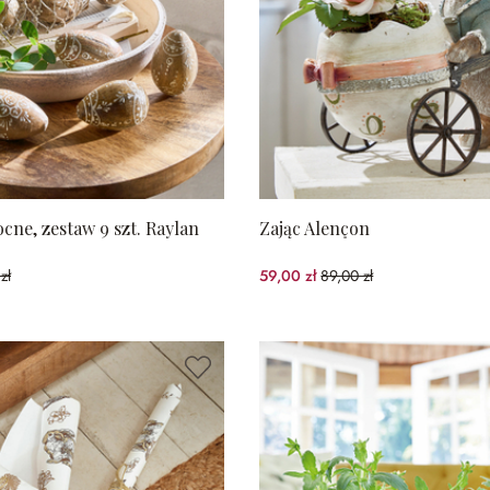
ocne, zestaw 9 szt. Raylan
Zając Alençon
zł
59,00 zł
89,00 zł
%spared)
(33.71%spared)