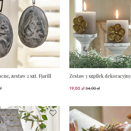
cne, zestaw 2 szt. Fjarill
Zestaw 3 szpilek dekoracyjny
ł
19,00 zł
34,00 zł
%spared)
(44.12%spared)