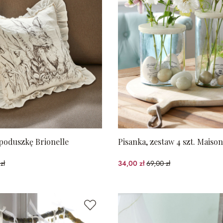
poduszkę Brionelle
Pisanka, zestaw 4 szt. Maiso
zł
34,00 zł
69,00 zł
%spared)
(50.72%spared)