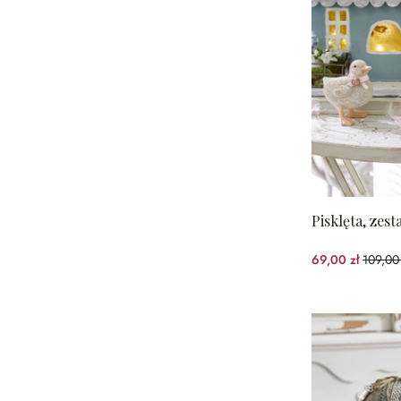
Pisklęta, zest
69,00 zł
109,00 
(36.7%