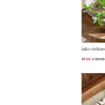
Jajko wielkan
89,00 zł
109,00 
(18.35