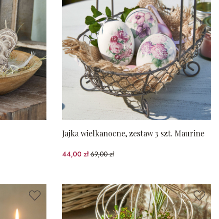
Jajka wielkanocne, zestaw 3 szt. Maurine
44,00 zł
69,00 zł
(36.23%spared)