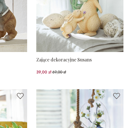
Zające dekoracyjne Susans
39,00 zł
69,00 zł
(43.48%spared)