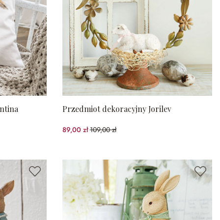
ntina
Przedmiot dekoracyjny Jorilev
89,00 zł
109,00 zł
(18.35%spared)