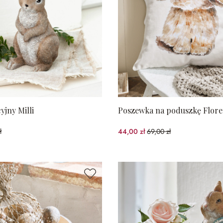
yjny Milli
Poszewka na poduszkę Flore
ł
44,00 zł
69,00 zł
%spared)
(36.23%spared)