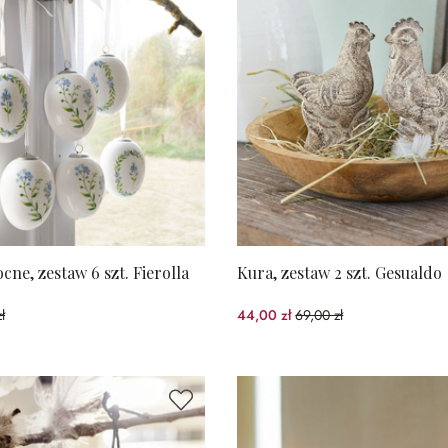
cne, zestaw 6 szt. Fierolla
Kura, zestaw 2 szt. Gesualdo
ł
44,00 zł
69,00 zł
%spared)
(36.23%spared)