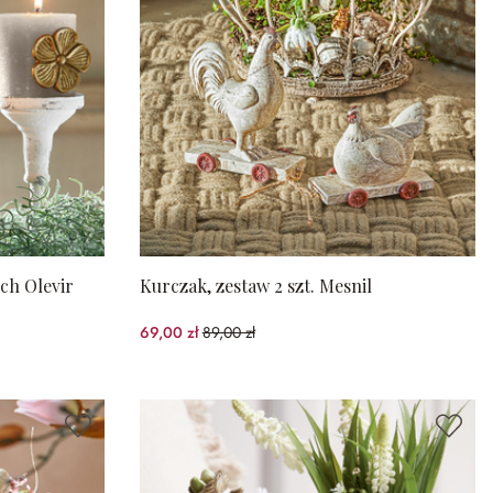
ch Olevir
Kurczak, zestaw 2 szt. Mesnil
69,00 zł
89,00 zł
(22.47%spared)