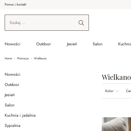
Pomoc i kontakt
ć do wątku głównego
Przejdź do wyszukiwania
Przejdź do głównej nawigacji
Nowości
Outdoor
Jesień
Salon
Kuchnia
Home
Promocja
Wielkanoc
Nowości
Wielkano
Outdoor
Kolor
Ce
Jesień
Salon
Kuchnia i jadalnia
Sypialnia