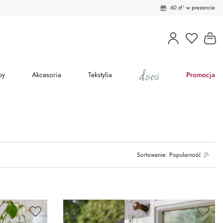
60 zł¹ w prezencie
Ko
dzieci
py
Akcesoria
Tekstylia
Promocja
Sortowanie:
Popularność