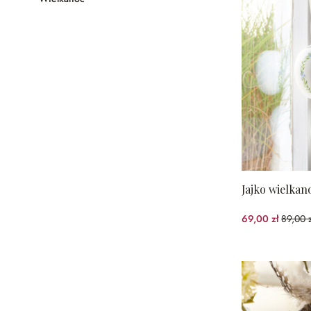
Jajko wielkano
69,00 zł
89,00 z
(22.47