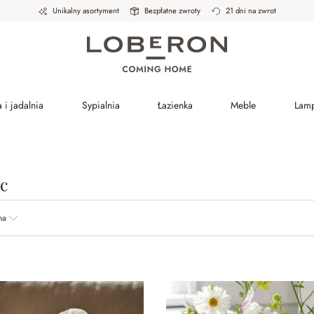
Unikalny asortyment
Bezpłatne zwroty
21 dni na zwrot
 i jadalnia
Sypialnia
Łazienka
Meble
Lam
c
na