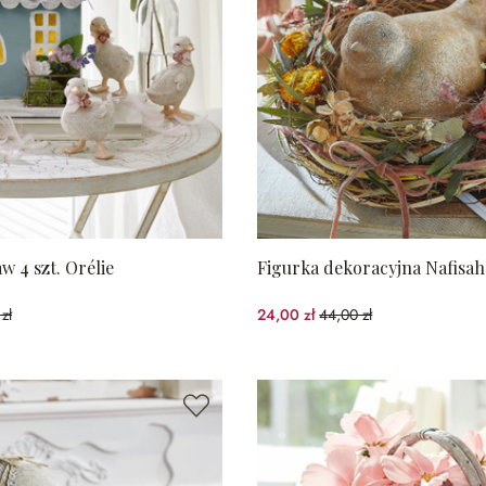
aw 4 szt. Orélie
Figurka dekoracyjna Nafisah
zł
24,00 zł
44,00 zł
spared)
(45.45%spared)