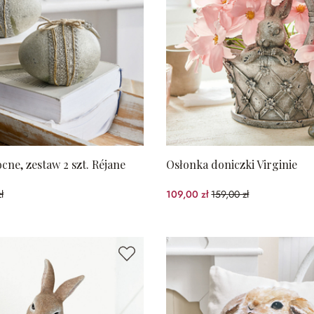
ocne, zestaw 2 szt. Réjane
Osłonka doniczki Virginie
ł
109,00 zł
159,00 zł
%spared)
(31.45%spared)