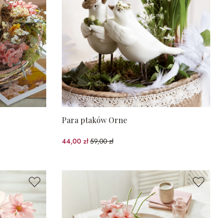
Para ptaków Orne
44,00 zł
59,00 zł
(25.42%spared)