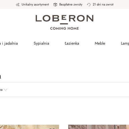
Unikalny asortyment
Bezpłatne zwroty
21 dni na zwrot
 i jadalnia
Sypialnia
Łazienka
Meble
Lam
a
na