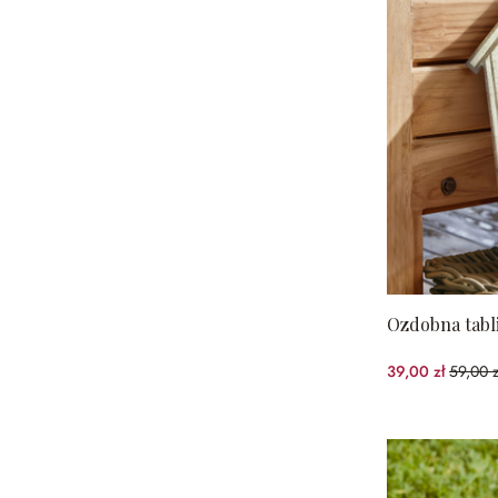
Ozdobna tabl
39,00 zł
59,00 z
(33.9%