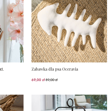
zt.
Zabawka dla psa Oceravia
69,00 zł
89,00 zł
(22.47%spared)