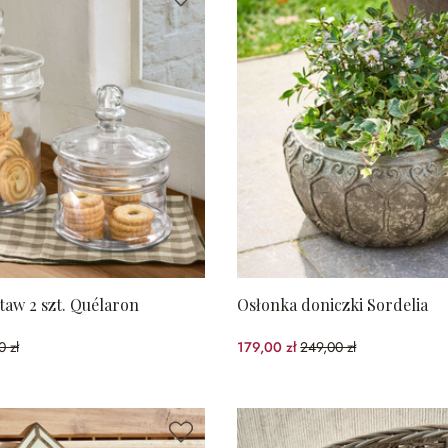
taw 2 szt. Quélaron
Osłonka doniczki Sordelia
0 zł
179,00 zł
249,00 zł
2%spared)
(28.11%spared)