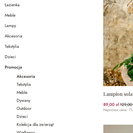
Łazienka
Meble
Lampy
Akcesoria
Tekstylia
Dzieci
Promocja
Akcesoria
Tekstylia
Meble
Lampion sola
Dywany
89,00 zł
129,00 
(31.01
Outdoor
Najniższa cena: 71
Dzieci
Kolekcja dla zwierząt
Wielkanoc