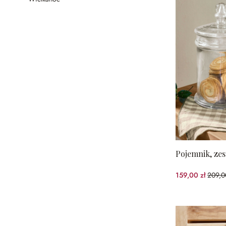
Pojemnik, zes
159,00 zł
209,0
(23.9