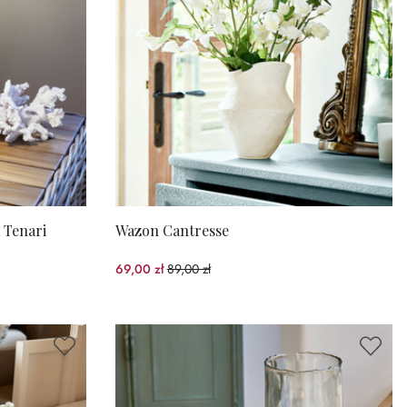
 Tenari
Wazon Cantresse
69,00 zł
89,00 zł
(22.47%spared)