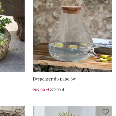
Dyspenser do napojów
209,00 zł
279,00 zł
(25.09%spared)