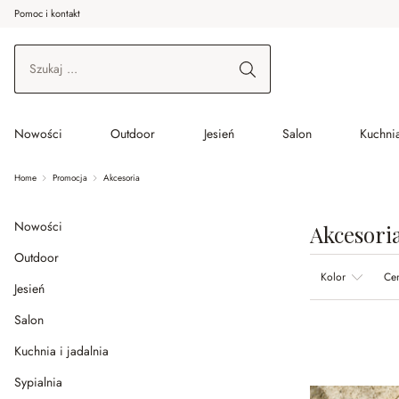
Pomoc i kontakt
ć do wątku głównego
Przejdź do wyszukiwania
Przejdź do głównej nawigacji
Nowości
Outdoor
Jesień
Salon
Kuchnia
Home
Promocja
Akcesoria
Nowości
Akcesori
Outdoor
Kolor
Ce
Jesień
Salon
Kuchnia i jadalnia
Sypialnia