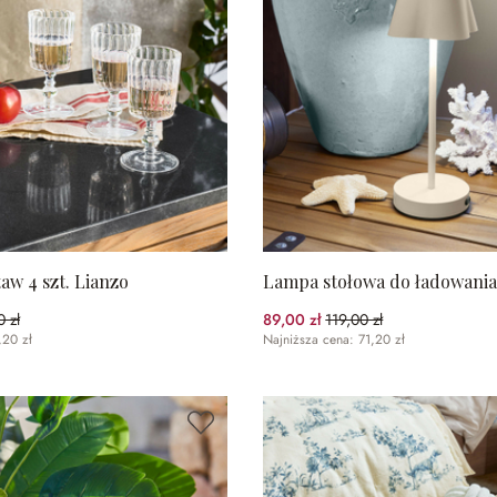
taw 4 szt. Lianzo
Lampa stołowa do ładowania
 zł
89,00 zł
119,00 zł
5%spared)
(25.21%spared)
,20 zł
Najniższa cena: 71,20 zł