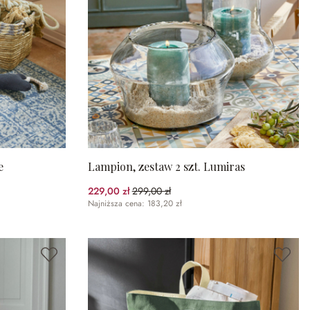
e
Lampion, zestaw 2 szt. Lumiras
229,00 zł
299,00 zł
(23.41%spared)
Najniższa cena: 183,20 zł