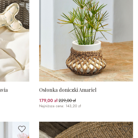
avia
Osłonka doniczki Amariel
179,00 zł
229,00 zł
(21.83%spared)
Najniższa cena: 143,20 zł