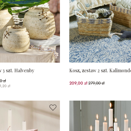
 3 szt. Halvenby
Kosz, zestaw 2 szt. Kalimond
0 zł
4%spared)
209,00 zł
279,00 zł
(25.09%spared)
1,20 zł