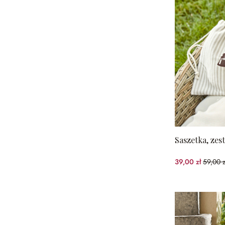
Saszetka, zes
39,00 zł
59,00 z
(33.9%