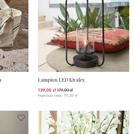
a
Lampion LED Kivalex
139,00 zł
179,00 zł
(22.35%spared)
Najniższa cena: 111,20 zł