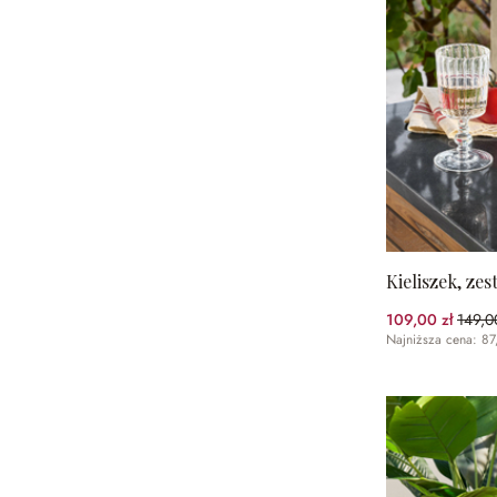
Kieliszek, zes
109,00 zł
149,00
(26.8
Najniższa cena: 87