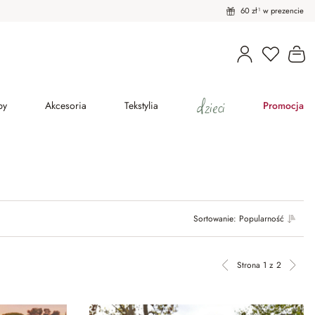
60 zł¹ w prezencie
Ko
dzieci
py
Akcesoria
Tekstylia
Promocja
Sortowanie:
Popularność
Strona 1 z 2
Poprzednia strona
Nastę