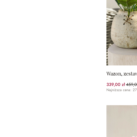
Wazon, zestaw
339,00 zł
459,0
(26.1
Najniższa cena: 27