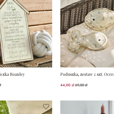
iczka Roanley
Poduszka, zestaw 2 szt. Ocer
ł
44,00 zł
69,00 zł
spared)
(36.23%spared)