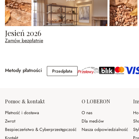
Jesień 2026
Zamów bezpłatnie
Metody płatności
Przedpłata
Przedpłata
Pomoc & kontakt
O LOBERON
In
Płatność i dostawa
O nas
Ho
Zwrot
Dla mediów
Sh
Bezpieczeństwo & Cyberprzestępczość
Nasza odpowiedzialność
Sty
Kontakt
Po