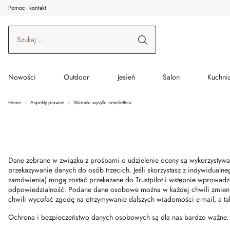
Pomoc i kontakt
ć do wątku głównego
Przejdź do wyszukiwania
Przejdź do głównej nawigacji
Nowości
Outdoor
Jesień
Salon
Kuchnia
Home
Aspekty prawne
Warunki wysyłki newslettera
Dane zebrane w związku z prośbami o udzielenie oceny są wykorzystyw
przekazywanie danych do osób trzecich. Jeśli skorzystasz z indywidualn
zamówienia) mogą zostać przekazane do Trustpilot i wstępnie wprowadzon
odpowiedzialność. Podane dane osobowe można w każdej chwili zmienić 
chwili wycofać zgodę na otrzymywanie dalszych wiadomości e-mail, a t
Ochrona i bezpieczeństwo danych osobowych są dla nas bardzo ważne