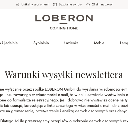
Unikalny asortyment
Bezpłatne zwroty
21 dni na zwrot
 i jadalnia
Sypialnia
Łazienka
Meble
Lam
Warunki wysyłki newslettera
ane wyłącznie przez spółkę LOBERON GmbH do wysyłania wiadomości e-mail
ego linku zawartego w wiadomości e-mail, to w celu ułatwienia wystawienia
e do formularza rejestracyjnego. Jeśli dobrowolnie wystawisz ocenę na tym
lub usunąć, korzystając z linku zawartego w wiadomości e-mail lub z pozi
akże na gromadzenie, przetwarzanie i analizę danych osobowych oraz danyc
. Dlatego ściśle przestrzegamy przepisów o ochronie danych osobowych 