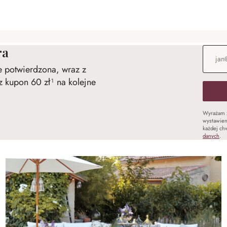
ra
Adres e
ie potwierdzona, wraz z
 kupon 60 zł¹ na kolejne
Wyrażam 
wystawien
każdej chw
danych
.