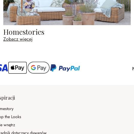
Homestories
Zobacz więcej
spiracji
mestory
op the Looks
le wnętrz
radnik dotyczący dywanów