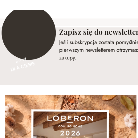
Zapisz się do newslette
Jeśli subskrypcja została pomyśln
pierwszym newsletterem otrzymasz
zakupy.
60 zł
DLA CIEBIE