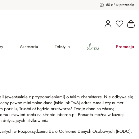
60 zł¹ w prezencie
Masz pro
Ko
dzieci
py
Akcesoria
Tekstylia
Promocja
 (ewentualnie z przypomnieniami) o takim charakterze. Nie odbywa się
 oceny pewne minimalne dane (takie jak Twój adres e-mail czy numer
 portalu, Trustpilot będzie przetwarzać Twoje dane na własną
omu ustawień konta na stronie loberon.pl. Ponadto można w każdej
h dotyczących użytkowania.
zawartych w Rozporządzeniu UE o Ochronie Danych Osobowych (RODO).