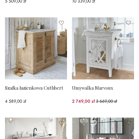
5 509,00 zł
10 339,00 zł
Szafka łazienkowa Cuthbert
Umywalka Marvoux
4 589,00 zł
2 749,00 zł
3 669,00 zł
(25.07%spared)