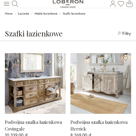
Ko
Wróć do wątku głównego
Home
Łazienka
Meble łazienkowe
Szafki łazienkowe
Szafki łazienkowe
Filtry
Podwójna szafka łazienkowa
Podwójna szafka łazienkowa
Covingale
Herrick
10 339,00 zł
8 269,00 zł