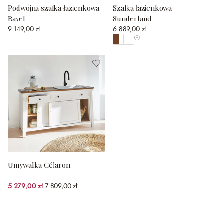
Podwójna szafka łazienkowa
Szafka łazienkowa
Ravel
Sunderland
9 149,00 zł
6 889,00 zł
Pokaż wszystkie kolory
Umywalka Célaron
5 279,00 zł
7 809,00 zł
(32.4%spared)