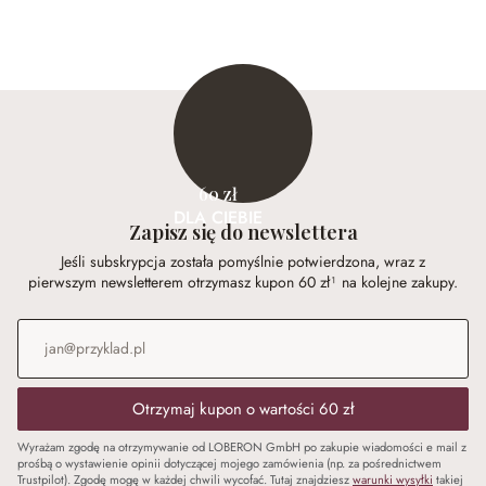
60 zł
DLA CIEBIE
Zapisz się do newslettera
Jeśli subskrypcja została pomyślnie potwierdzona, wraz z
pierwszym newsletterem otrzymasz kupon 60 zł¹ na kolejne zakupy.
Adres e-mail
*
Otrzymaj kupon o wartości 60 zł
Wyrażam zgodę na otrzymywanie od LOBERON GmbH po zakupie wiadomości e mail z
prośbą o wystawienie opinii dotyczącej mojego zamówienia (np. za pośrednictwem
Trustpilot). Zgodę mogę w każdej chwili wycofać. Tutaj znajdziesz
warunki wysyłki
takiej