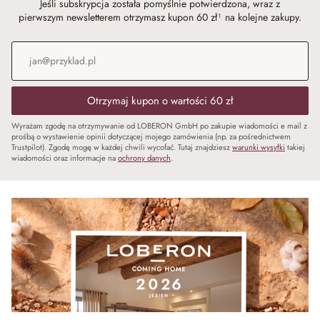
Jeśli subskrypcja została pomyślnie potwierdzona, wraz z
pierwszym newsletterem otrzymasz kupon 60 zł¹ na kolejne zakupy.
Adres e-mail
*
Otrzymaj kupon o wartości 60 zł
Wyrażam zgodę na otrzymywanie od LOBERON GmbH po zakupie wiadomości e mail z
prośbą o wystawienie opinii dotyczącej mojego zamówienia (np. za pośrednictwem
Trustpilot). Zgodę mogę w każdej chwili wycofać. Tutaj znajdziesz
warunki wysyłki
takiej
wiadomości oraz informacje na
ochrony danych
.