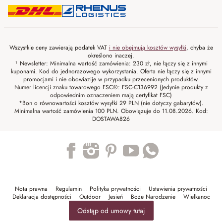
Wszystkie ceny zawierają podatek VAT
i nie obejmują kosztów wysyłki
, chyba że
określono inaczej.
¹ Newsletter: Minimalna wartość zamówienia: 230 zł, nie łączy się z innymi
kuponami. Kod do jednorazowego wykorzystania. Oferta nie łączy się z innymi
promocjami i nie obowiazije w przypadku przecenionych produktów.
Numer licencji znaku towarowego FSC®: FSC-C136992 (Jedynie produkty z
odpowiednim oznaczeniem mają certyfikat FSC)
*Bon o równowartości kosztów wysyłki 29 PLN (nie dotyczy gabarytów).
Minimalna wartość zamówienia 100 PLN. Obowiązuje do 11.08.2026. Kod:
DOSTAWA826
Trustpilot
Nota prawna
Regulamin
Polityka prywatności
Ustawienia prywatności
Deklaracja dostępności
Outdoor
Jesień
Boże Narodzenie
Wielkanoc
Odstąp od umowy tutaj