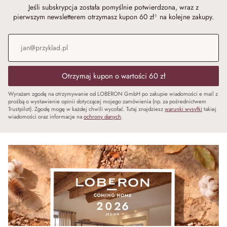
Jeśli subskrypcja została pomyślnie potwierdzona, wraz z
pierwszym newsletterem otrzymasz kupon 60 zł¹ na kolejne zakupy.
Adres e-mail
*
Otrzymaj kupon o wartości 60 zł
Wyrażam zgodę na otrzymywanie od LOBERON GmbH po zakupie wiadomości e mail z
prośbą o wystawienie opinii dotyczącej mojego zamówienia (np. za pośrednictwem
Trustpilot). Zgodę mogę w każdej chwili wycofać. Tutaj znajdziesz
warunki wysyłki
takiej
wiadomości oraz informacje na
ochrony danych
.