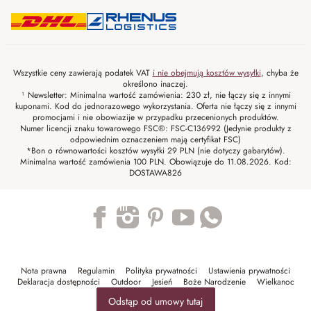
Wszystkie ceny zawierają podatek VAT
i nie obejmują kosztów wysyłki
, chyba że
określono inaczej.
¹ Newsletter: Minimalna wartość zamówienia: 230 zł, nie łączy się z innymi
kuponami. Kod do jednorazowego wykorzystania. Oferta nie łączy się z innymi
promocjami i nie obowiazije w przypadku przecenionych produktów.
Numer licencji znaku towarowego FSC®: FSC-C136992 (Jedynie produkty z
odpowiednim oznaczeniem mają certyfikat FSC)
*Bon o równowartości kosztów wysyłki 29 PLN (nie dotyczy gabarytów).
Minimalna wartość zamówienia 100 PLN. Obowiązuje do 11.08.2026. Kod:
DOSTAWA826
Trustpilot
Nota prawna
Regulamin
Polityka prywatności
Ustawienia prywatności
Deklaracja dostępności
Outdoor
Jesień
Boże Narodzenie
Wielkanoc
Odstąp od umowy tutaj