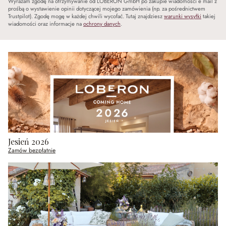
Wyrażam zgodę na otrzymywanie od LOBERON GmbH po zakupie wiadomości e mail z
prośbą o wystawienie opinii dotyczącej mojego zamówienia (np. za pośrednictwem
Trustpilot). Zgodę mogę w każdej chwili wycofać. Tutaj znajdziesz
warunki wysyłki
takiej
wiadomości oraz informacje na
ochrony danych
.
Jesień 2026
Zamów bezpłatnie