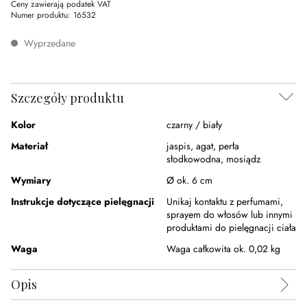
Ceny zawierają podatek VAT
Numer produktu:
16532
Wyprzedane
Szczegóły produktu
Kolor
czarny / biały
Materiał
jaspis
,
agat
,
perła
słodkowodna
,
mosiądz
Wymiary
Ø ok. 6 cm
Instrukcje dotyczące pielęgnacji
Unikaj kontaktu z perfumami,
sprayem do włosów lub innymi
produktami do pielęgnacji ciała
Waga
Waga całkowita ok. 0,02 kg
Opis