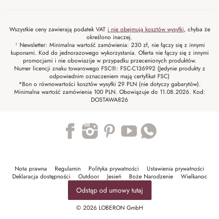
Wszystkie ceny zawierają podatek VAT
i nie obejmują kosztów wysyłki
, chyba że
określono inaczej.
¹ Newsletter: Minimalna wartość zamówienia: 230 zł, nie łączy się z innymi
kuponami. Kod do jednorazowego wykorzystania. Oferta nie łączy się z innymi
promocjami i nie obowiazije w przypadku przecenionych produktów.
Numer licencji znaku towarowego FSC®: FSC-C136992 (Jedynie produkty z
odpowiednim oznaczeniem mają certyfikat FSC)
*Bon o równowartości kosztów wysyłki 29 PLN (nie dotyczy gabarytów).
Minimalna wartość zamówienia 100 PLN. Obowiązuje do 11.08.2026. Kod:
DOSTAWA826
Trustpilot
Nota prawna
Regulamin
Polityka prywatności
Ustawienia prywatności
Deklaracja dostępności
Outdoor
Jesień
Boże Narodzenie
Wielkanoc
Odstąp od umowy tutaj
© 2026 LOBERON GmbH