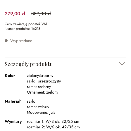
279,00 zł
389,00 zł
(28.28%spared)
Ceny zawierają podatek VAT
Numer produktu:
16218
Wyprzedane
Szczegóły produktu
Kolor
zielony/srebrny
szkło:
przezroczysty
rama:
srebrny
Ornament:
zielony
Materiał
szkło
rama:
żelazo
Mocowanie:
juta
Wymiary
rozmiar 1:
W/S ok. 32/25 cm
rozmiar 2:
W/S ok. 42/35 cm