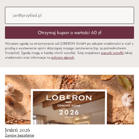
Adres e-mail
*
Otrzymaj kupon o wartości 60 zł
Wyrażam zgodę na otrzymywanie od LOBERON GmbH po zakupie wiadomości e mail z
prośbą o wystawienie opinii dotyczącej mojego zamówienia (np. za pośrednictwem
Trustpilot). Zgodę mogę w każdej chwili wycofać. Tutaj znajdziesz
warunki wysyłki
takiej
wiadomości oraz informacje na
ochrony danych
.
Jesień 2026
Zamów bezpłatnie