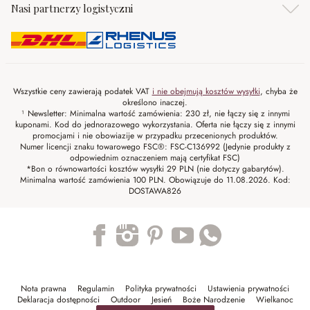
Nasi partnerzy logistyczni
Wszystkie ceny zawierają podatek VAT
i nie obejmują kosztów wysyłki
, chyba że
określono inaczej.
¹ Newsletter: Minimalna wartość zamówienia: 230 zł, nie łączy się z innymi
kuponami. Kod do jednorazowego wykorzystania. Oferta nie łączy się z innymi
promocjami i nie obowiazije w przypadku przecenionych produktów.
Numer licencji znaku towarowego FSC®: FSC-C136992 (Jedynie produkty z
odpowiednim oznaczeniem mają certyfikat FSC)
*Bon o równowartości kosztów wysyłki 29 PLN (nie dotyczy gabarytów).
Minimalna wartość zamówienia 100 PLN. Obowiązuje do 11.08.2026. Kod:
DOSTAWA826
Trustpilot
Nota prawna
Regulamin
Polityka prywatności
Ustawienia prywatności
Deklaracja dostępności
Outdoor
Jesień
Boże Narodzenie
Wielkanoc