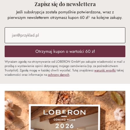
DLA CIEBIE
Zapisz się do newslettera
Jeśli subskrypcja została pomyślnie potwierdzona, wraz z
pierwszym newsletterem otrzymasz kupon 60 zł¹ na kolejne zakupy.
Adres e-mail
*
Otrzymaj kupon o wartości 60 zł
Wyrażam zgodę na otrzymywanie od LOBERON GmbH po zakupie wiadomości e mail z
prośbą o wystawienie opinii dotyczącej mojego zamówienia (np. za pośrednictwem
Trustpilot). Zgodę mogę w każdej chwili wycofać. Tutaj znajdziesz
warunki wysyłki
takiej
wiadomości oraz informacje na
ochrony danych
.