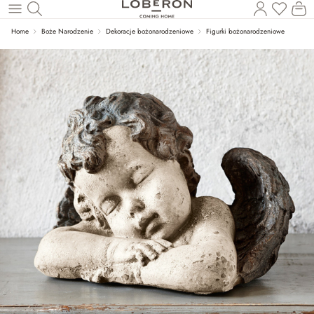
Masz p
Ko
Wróć do wątku głównego
Home
Boże Narodzenie
Dekoracje bożonarodzeniowe
Figurki bożonarodzeniowe