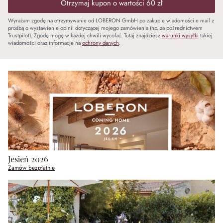
Otrzymaj kupon o wartości 60 zł
Wyrażam zgodę na otrzymywanie od LOBERON GmbH po zakupie wiadomości e mail z
prośbą o wystawienie opinii dotyczącej mojego zamówienia (np. za pośrednictwem
Trustpilot). Zgodę mogę w każdej chwili wycofać. Tutaj znajdziesz
warunki wysyłki
takiej
wiadomości oraz informacje na
ochrony danych
.
Jesień 2026
Zamów bezpłatnie