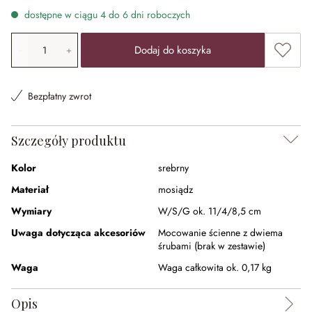
dostępne w ciągu 4 do 6 dni roboczych
Ilość produktu: Wprowadź żądaną wartość lub użyj przyci
Dodaj 
Dodaj do koszyka
Bezpłatny zwrot
Szczegóły produktu
Kolor
srebrny
Materiał
mosiądz
Wymiary
W/S/G ok. 11/4/8,5 cm
Uwaga dotycząca akcesoriów
Mocowanie ścienne z dwiema
śrubami (brak w zestawie)
Waga
Waga całkowita ok. 0,17 kg
Opis