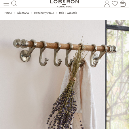
Masz p
Ko
Wróć do wątku głównego
Home
Akcesoria
Przechowywanie
Haki i wieszaki