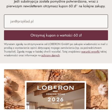
Jeśli subskrypcja została pomyślnie potwierdzona, wraz z
pierwszym newsletterem otrzymasz kupon 60 zł¹ na kolejne zakupy.
Adres e-mail
*
Otrzymaj kupon o wartości 60 zł
Wyrażam zgodę na otrzymywanie od LOBERON GmbH po zakupie wiadomości e mail z
prośbą o wystawienie opinii dotyczącej mojego zamówienia (np. za pośrednictwem
Trustpilot). Zgodę mogę w każdej chwili wycofać. Tutaj znajdziesz
warunki wysyłki
takiej
wiadomości oraz informacje na
ochrony danych
.