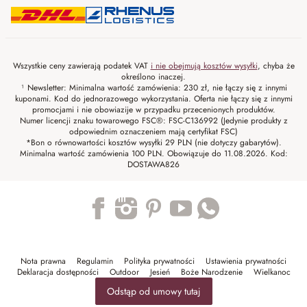
Wszystkie ceny zawierają podatek VAT
i nie obejmują kosztów wysyłki
, chyba że
określono inaczej.
¹ Newsletter: Minimalna wartość zamówienia: 230 zł, nie łączy się z innymi
kuponami. Kod do jednorazowego wykorzystania. Oferta nie łączy się z innymi
promocjami i nie obowiazije w przypadku przecenionych produktów.
Numer licencji znaku towarowego FSC®: FSC-C136992 (Jedynie produkty z
odpowiednim oznaczeniem mają certyfikat FSC)
*Bon o równowartości kosztów wysyłki 29 PLN (nie dotyczy gabarytów).
Minimalna wartość zamówienia 100 PLN. Obowiązuje do 11.08.2026. Kod:
DOSTAWA826
Trustpilot
Nota prawna
Regulamin
Polityka prywatności
Ustawienia prywatności
Deklaracja dostępności
Outdoor
Jesień
Boże Narodzenie
Wielkanoc
Odstąp od umowy tutaj