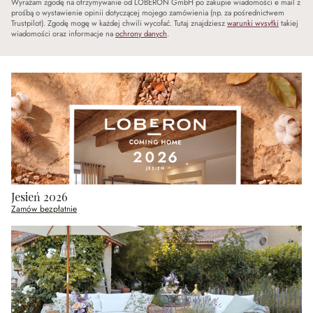
Wyrażam zgodę na otrzymywanie od LOBERON GmbH po zakupie wiadomości e mail z
prośbą o wystawienie opinii dotyczącej mojego zamówienia (np. za pośrednictwem
Trustpilot). Zgodę mogę w każdej chwili wycofać. Tutaj znajdziesz
warunki wysyłki
takiej
wiadomości oraz informacje na
ochrony danych
.
Jesień 2026
Zamów bezpłatnie