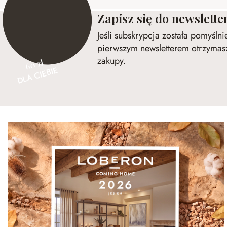
Zapisz się do newslette
Jeśli subskrypcja została pomyśln
pierwszym newsletterem otrzymasz
zakupy.
60 zł
DLA CIEBIE