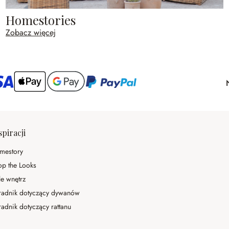
Homestories
Zobacz więcej
spiracji
mestory
op the Looks
le wnętrz
radnik dotyczący dywanów
adnik dotyczący rattanu