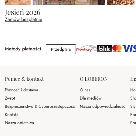
Jesień 2026
Zamów bezpłatnie
Metody płatności
Przedpłata
Przedpłata
Pomoc & kontakt
O LOBERON
In
Płatność i dostawa
O nas
Ho
Zwrot
Dla mediów
Sh
Bezpieczeństwo & Cyberprzestępczość
Nasza odpowiedzialność
Sty
Kontakt
Po
Nasza obietnica
Por