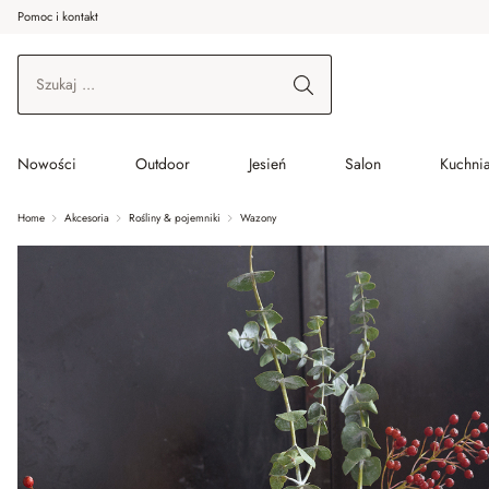
Pomoc i kontakt
ć do wątku głównego
Przejdź do wyszukiwania
Przejdź do głównej nawigacji
Nowości
Outdoor
Jesień
Salon
Kuchnia
Home
Akcesoria
Rośliny & pojemniki
Wazony