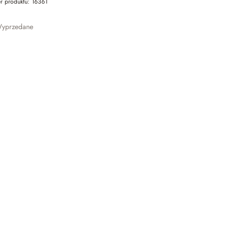
r produktu:
16361
yprzedane