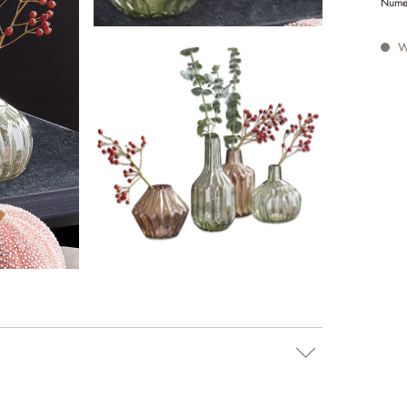
Nume
W