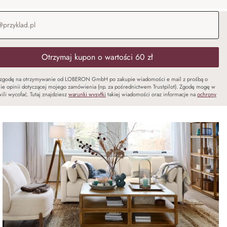
-mail
*
Otrzymaj kupon o wartości 60 zł
zgodę na otrzymywanie od LOBERON GmbH po zakupie wiadomości e mail z prośbą o
ie opinii dotyczącej mojego zamówienia (np. za pośrednictwem Trustpilot). Zgodę mogę w
ili wycofać. Tutaj znajdziesz
warunki wysyłki
takiej wiadomości oraz informacje na
ochrony