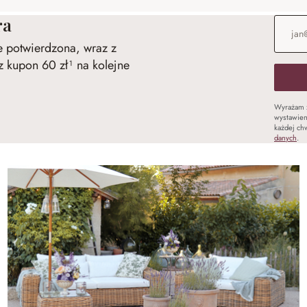
ra
Adres e
ie potwierdzona, wraz z
 kupon 60 zł¹ na kolejne
Wyrażam 
wystawien
każdej chw
danych
.