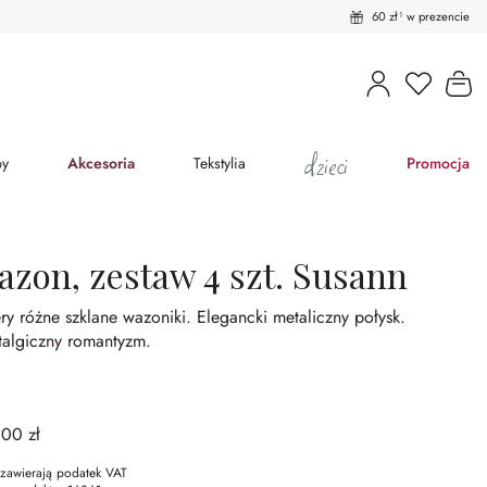
60 zł¹ w prezencie
Masz pro
Ko
dzieci
py
Akcesoria
Tekstylia
Promocja
azon, zestaw 4 szt. Susann
ry różne szklane wazoniki.
Elegancki metaliczny połysk.
talgiczny romantyzm.
,00 zł
zawierają podatek VAT