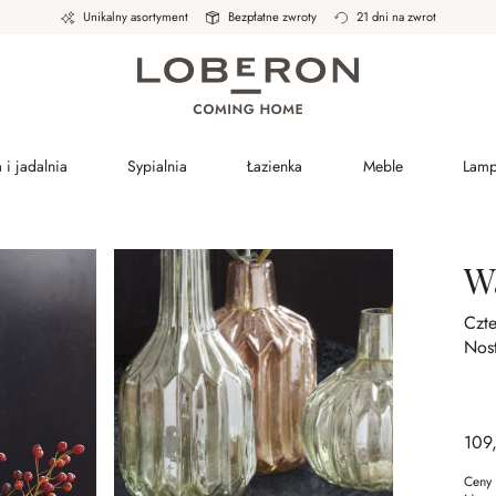
Unikalny asortyment
Bezpłatne zwroty
21 dni na zwrot
 i jadalnia
Sypialnia
Łazienka
Meble
Lam
W
Czte
Nos
109
Ceny 