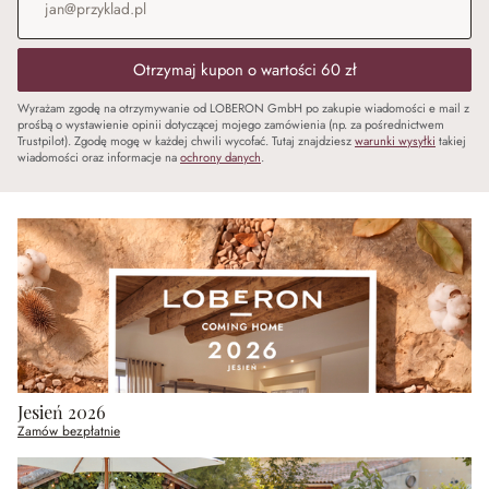
Otrzymaj kupon o wartości 60 zł
Wyrażam zgodę na otrzymywanie od LOBERON GmbH po zakupie wiadomości e mail z
prośbą o wystawienie opinii dotyczącej mojego zamówienia (np. za pośrednictwem
Trustpilot). Zgodę mogę w każdej chwili wycofać. Tutaj znajdziesz
warunki wysyłki
takiej
wiadomości oraz informacje na
ochrony danych
.
Jesień 2026
Zamów bezpłatnie