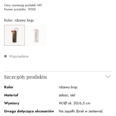
Ceny zawierają podatek VAT
Numer produktu:
10105
Kolor: rdzawy brąz
rdzawy brąz
(Ta opcja jest aktualnie niedostępna.)
srebrny
(Ta opcja jest aktualnie niedostępna.)
Wyprzedane
Szczegóły produktu
Kolor
rdzawy brąz
Materiał
żelazo
,
stal
Wymiary
W/Ø ok. 20/6,5 cm
Uwaga dotycząca akcesoriów
Na zapałki (brak w zestawie)