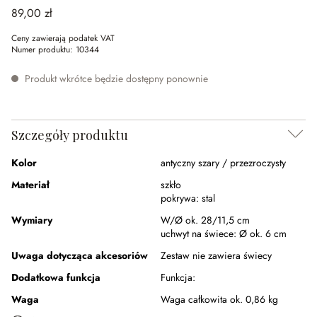
89,00 zł
Ceny zawierają podatek VAT
Numer produktu:
10344
Produkt wkrótce będzie dostępny ponownie
Szczegóły produktu
Kolor
antyczny szary / przezroczysty
Materiał
szkło
pokrywa:
stal
Wymiary
W/Ø ok. 28/11,5 cm
uchwyt na świece:
Ø ok. 6 cm
Uwaga dotycząca akcesoriów
Zestaw nie zawiera świecy
Dodatkowa funkcja
Funkcja:
Waga
Waga całkowita ok. 0,86 kg