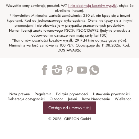
Wszystkie ceny zawierają podatek VAT
i nie obejmują kosztów wysyłki
, chyba że
określono inaczej.
¹ Newsletter: Minimalna wartość zamówienia: 230 zł, nie łączy się z innymi
kuponami. Kod do jednorazowego wykorzystania. Oferta nie łączy się z innymi
promocjami i nie obowiazije w przypadku przecenionych produktów.
Numer licencji znaku towarowego FSC®: FSC-C136992 (Jedynie produkty z
odpowiednim oznaczeniem mają certyfikat FSC)
*Bon o równowartości kosztów wysyłki 29 PLN (nie dotyczy gabarytów).
Minimalna wartość zamówienia 100 PLN. Obowiązuje do 11.08.2026. Kod:
DOSTAWA826
Trustpilot
Nota prawna
Regulamin
Polityka prywatności
Ustawienia prywatności
Deklaracja dostępności
Outdoor
Jesień
Boże Narodzenie
Wielkanoc
Odstąp od umowy tutaj
© 2026 LOBERON GmbH