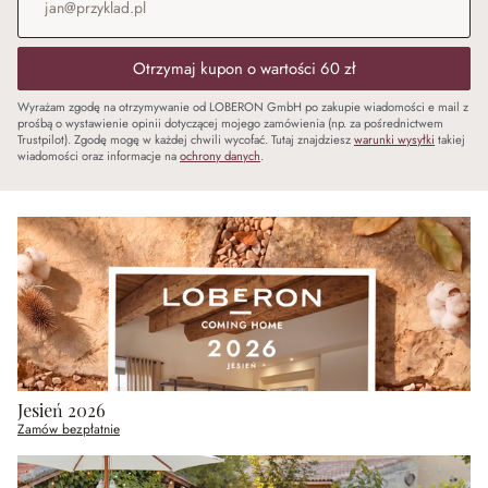
Otrzymaj kupon o wartości 60 zł
Wyrażam zgodę na otrzymywanie od LOBERON GmbH po zakupie wiadomości e mail z
prośbą o wystawienie opinii dotyczącej mojego zamówienia (np. za pośrednictwem
Trustpilot). Zgodę mogę w każdej chwili wycofać. Tutaj znajdziesz
warunki wysyłki
takiej
wiadomości oraz informacje na
ochrony danych
.
Jesień 2026
Zamów bezpłatnie