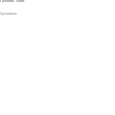
r produktu:
15586
yprzedane