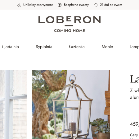
Unikalny asortyment
Bezpłatne zwroty
21 dni na zwrot
 i jadalnia
Sypialnia
Łazienka
Meble
Lam
L
Z wk
alum
459
Ceny 