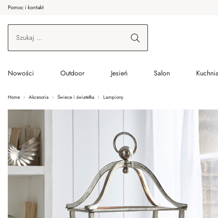
Pomoc i kontakt
ć do wątku głównego
Przejdź do wyszukiwania
Przejdź do głównej nawigacji
Nowości
Outdoor
Jesień
Salon
Kuchnia
Home
Akcesoria
Świece i światełka
Lampiony