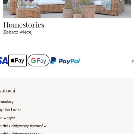
Homestories
Zobacz więcej
spiracji
mestory
op the Looks
le wnętrz
radnik dotyczący dywanów
adnik dotyczący rattanu