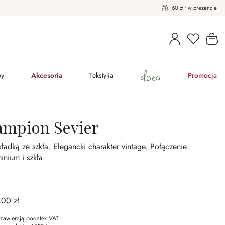
60 zł¹ w prezencie
Masz pro
Ko
dzieci
py
Akcesoria
Tekstylia
Promocja
ampion Sevier
ładką ze szkła.
Elegancki charakter vintage.
Połączenie
inium i szkła.
,00 zł
zawierają podatek VAT