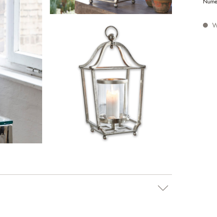
Nume
W