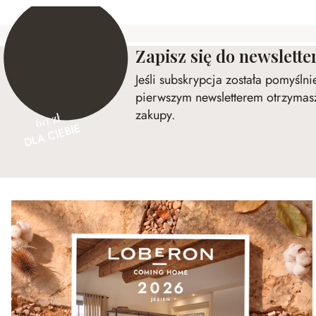
Zapisz się do newslette
Jeśli subskrypcja została pomyśln
pierwszym newsletterem otrzymasz
zakupy.
60 zł
DLA CIEBIE