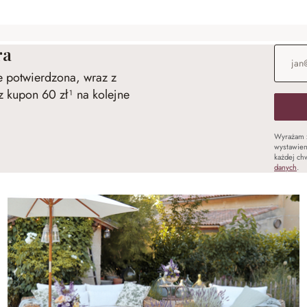
ra
Adres e
ie potwierdzona, wraz z
 kupon 60 zł¹ na kolejne
Wyrażam 
wystawien
każdej chw
danych
.