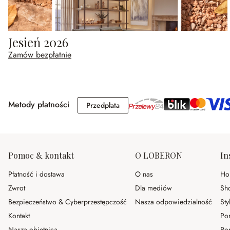
Jesień 2026
Zamów bezpłatnie
Metody płatności
Przedpłata
Przedpłata
Pomoc & kontakt
O LOBERON
In
Płatność i dostawa
O nas
Ho
Zwrot
Dla mediów
Sh
Bezpieczeństwo & Cyberprzestępczość
Nasza odpowiedzialność
Sty
Kontakt
Po
Nasza obietnica
Por