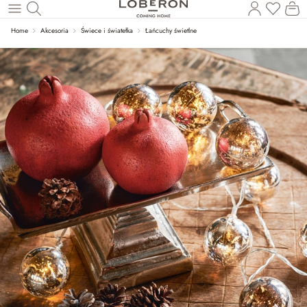
Masz p
Ko
Wróć do wątku głównego
Home
Akcesoria
Świece i światełka
Łańcuchy świetlne