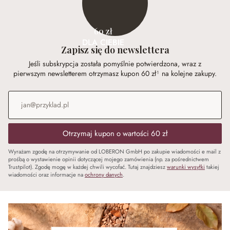
60 zł
DLA CIEBIE
Zapisz się do newslettera
Jeśli subskrypcja została pomyślnie potwierdzona, wraz z
pierwszym newsletterem otrzymasz kupon 60 zł¹ na kolejne zakupy.
Adres e-mail
*
Otrzymaj kupon o wartości 60 zł
Wyrażam zgodę na otrzymywanie od LOBERON GmbH po zakupie wiadomości e mail z
prośbą o wystawienie opinii dotyczącej mojego zamówienia (np. za pośrednictwem
Trustpilot). Zgodę mogę w każdej chwili wycofać. Tutaj znajdziesz
warunki wysyłki
takiej
wiadomości oraz informacje na
ochrony danych
.