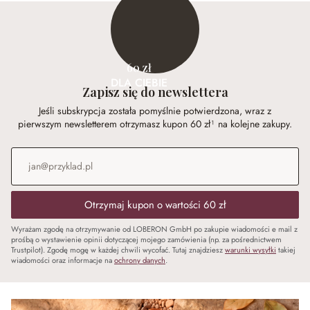
60 zł
DLA CIEBIE
Zapisz się do newslettera
Jeśli subskrypcja została pomyślnie potwierdzona, wraz z
pierwszym newsletterem otrzymasz kupon 60 zł¹ na kolejne zakupy.
Adres e-mail
*
Otrzymaj kupon o wartości 60 zł
Wyrażam zgodę na otrzymywanie od LOBERON GmbH po zakupie wiadomości e mail z
prośbą o wystawienie opinii dotyczącej mojego zamówienia (np. za pośrednictwem
Trustpilot). Zgodę mogę w każdej chwili wycofać. Tutaj znajdziesz
warunki wysyłki
takiej
wiadomości oraz informacje na
ochrony danych
.