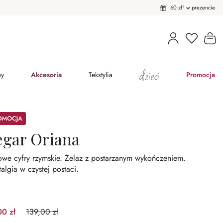
60 zł¹ w prezencie
Masz pro
Ko
dzieci
py
Akcesoria
Tekstylia
Promocja
ocja
egar Oriana
owe cyfry rzymskie.
Żelaz z postarzanym wykończeniem.
algia w czystej postaci.
00 zł
139,00 zł
(35.97%spared)