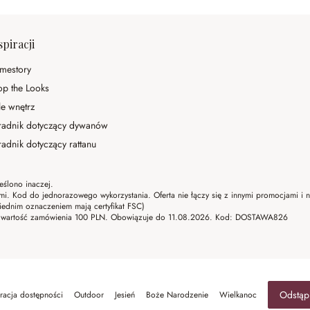
spiracji
mestory
op the Looks
le wnętrz
radnik dotyczący dywanów
adnik dotyczący rattanu
eślono inaczej.
ami. Kod do jednorazowego wykorzystania. Oferta nie łączy się z innymi promocjami i
ednim oznaczeniem mają certyfikat FSC)
lna wartość zamówienia 100 PLN. Obowiązuje do 11.08.2026. Kod: DOSTAWA826
Odstąp
racja dostępności
Outdoor
Jesień
Boże Narodzenie
Wielkanoc