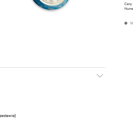
Ceny 
Nume
W
zestawie)