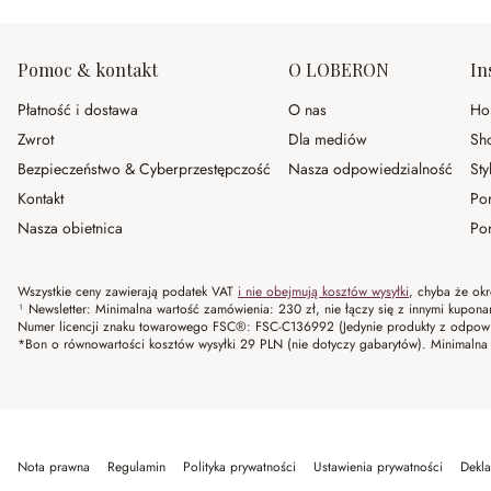
Pomoc & kontakt
O LOBERON
In
Płatność i dostawa
O nas
Ho
Zwrot
Dla mediów
Sh
Bezpieczeństwo & Cyberprzestępczość
Nasza odpowiedzialność
Sty
Kontakt
Po
Nasza obietnica
Por
Wszystkie ceny zawierają podatek VAT
i nie obejmują kosztów wysyłki
, chyba że okr
¹ Newsletter: Minimalna wartość zamówienia: 230 zł, nie łączy się z innymi kupon
Numer licencji znaku towarowego FSC®: FSC-C136992 (Jedynie produkty z odpowi
*Bon o równowartości kosztów wysyłki 29 PLN (nie dotyczy gabarytów). Minima
Nota prawna
Regulamin
Polityka prywatności
Ustawienia prywatności
Dekla