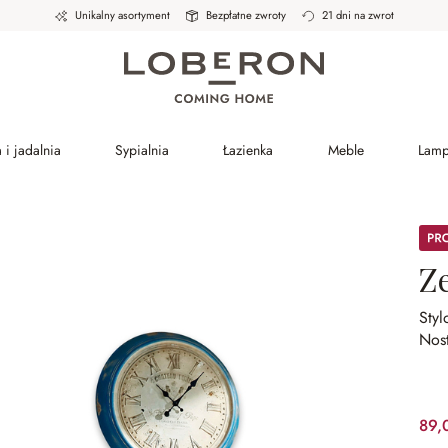
Unikalny asortyment
Bezpłatne zwroty
21 dni na zwrot
 i jadalnia
Sypialnia
Łazienka
Meble
Lam
Prom
Z
Styl
Nost
89,