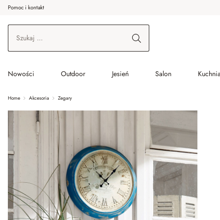
Pomoc i kontakt
ć do wątku głównego
Przejdź do wyszukiwania
Przejdź do głównej nawigacji
Nowości
Outdoor
Jesień
Salon
Kuchnia
Home
Akcesoria
Zegary