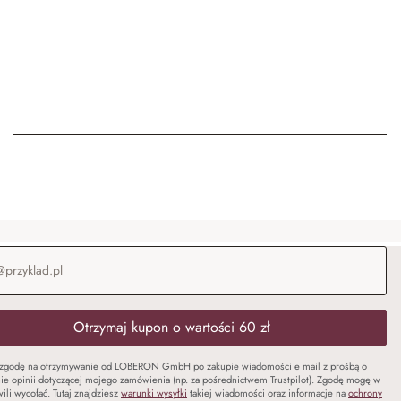
-mail
*
Otrzymaj kupon o wartości 60 zł
zgodę na otrzymywanie od LOBERON GmbH po zakupie wiadomości e mail z prośbą o
ie opinii dotyczącej mojego zamówienia (np. za pośrednictwem Trustpilot). Zgodę mogę w
ili wycofać. Tutaj znajdziesz
warunki wysyłki
takiej wiadomości oraz informacje na
ochrony