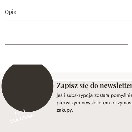
Opis
Zapisz się do newslette
Jeśli subskrypcja została pomyśln
pierwszym newsletterem otrzymasz
zakupy.
60 zł
DLA CIEBIE