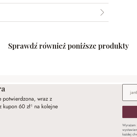
Sprawdź również poniższe produkty
ra
Adres e
ie potwierdzona, wraz z
 kupon 60 zł¹ na kolejne
Wyrażam 
wystawien
każdej chw