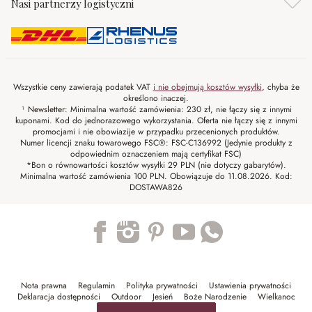
Nasi partnerzy logistyczni
Wszystkie ceny zawierają podatek VAT
i nie obejmują kosztów wysyłki
, chyba że
określono inaczej.
¹ Newsletter: Minimalna wartość zamówienia: 230 zł, nie łączy się z innymi
kuponami. Kod do jednorazowego wykorzystania. Oferta nie łączy się z innymi
promocjami i nie obowiazije w przypadku przecenionych produktów.
Numer licencji znaku towarowego FSC®: FSC-C136992 (Jedynie produkty z
odpowiednim oznaczeniem mają certyfikat FSC)
*Bon o równowartości kosztów wysyłki 29 PLN (nie dotyczy gabarytów).
Minimalna wartość zamówienia 100 PLN. Obowiązuje do 11.08.2026. Kod:
DOSTAWA826
Trustpilot
Nota prawna
Regulamin
Polityka prywatności
Ustawienia prywatności
Deklaracja dostępności
Outdoor
Jesień
Boże Narodzenie
Wielkanoc