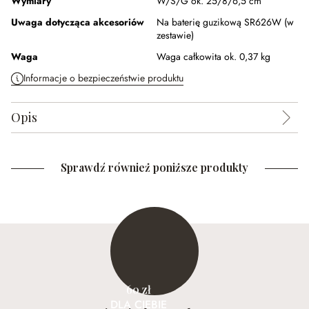
Wymiary
W/S/G ok. 25/8/6,5 cm
Uwaga dotycząca akcesoriów
Na baterię guzikową SR626W (w
zestawie)
Waga
Waga całkowita ok. 0,37 kg
Informacje o bezpieczeństwie produktu
Opis
Sprawdź również poniższe produkty
60 zł
DLA CIEBIE