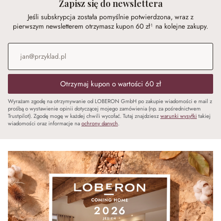
Zapisz się do newslettera
Jeśli subskrypcja została pomyślnie potwierdzona, wraz z
pierwszym newsletterem otrzymasz kupon 60 zł¹ na kolejne zakupy.
Adres e-mail
*
Otrzymaj kupon o wartości 60 zł
Wyrażam zgodę na otrzymywanie od LOBERON GmbH po zakupie wiadomości e mail z
prośbą o wystawienie opinii dotyczącej mojego zamówienia (np. za pośrednictwem
Trustpilot). Zgodę mogę w każdej chwili wycofać. Tutaj znajdziesz
warunki wysyłki
takiej
wiadomości oraz informacje na
ochrony danych
.