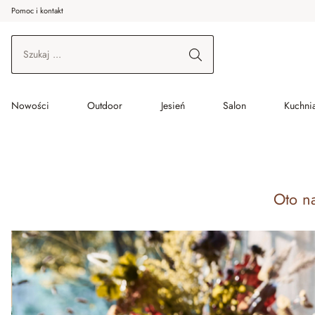
Pomoc i kontakt
ć do wątku głównego
Przejdź do wyszukiwania
Przejdź do głównej nawigacji
Nowości
Outdoor
Jesień
Salon
Kuchnia
Oto n