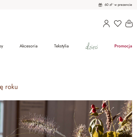
60 zł¹ w prezencie
Masz pro
Ko
dzieci
py
Akcesoria
Tekstylia
Promocja
ę roku