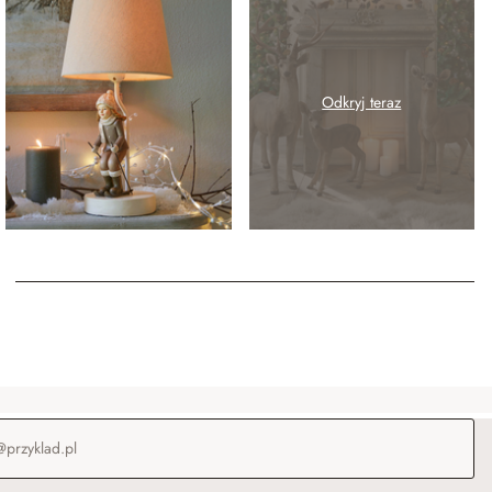
Odkryj teraz
-mail
*