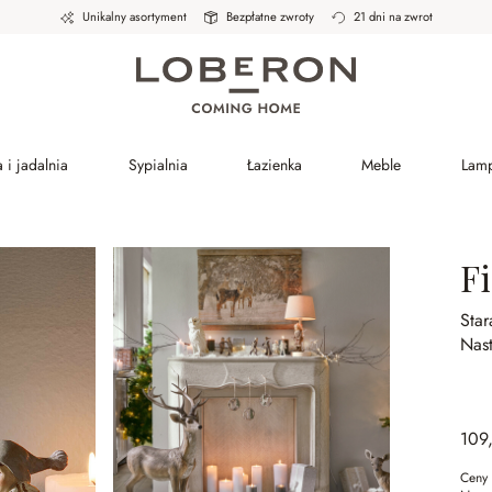
Unikalny asortyment
Bezpłatne zwroty
21 dni na zwrot
 i jadalnia
Sypialnia
Łazienka
Meble
Lam
Fi
Sta
Nast
109
Ceny 