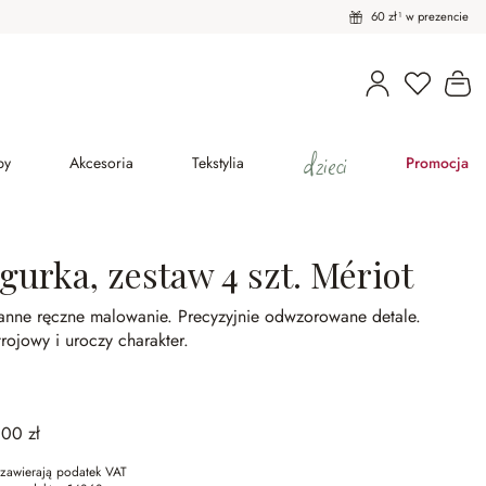
60 zł¹ w prezencie
Masz pro
Ko
dzieci
py
Akcesoria
Tekstylia
Promocja
gurka, zestaw 4 szt. Mériot
ranne ręczne malowanie.
Precyzyjnie odwzorowane detale.
rojowy i uroczy charakter.
,00 zł
zawierają podatek VAT