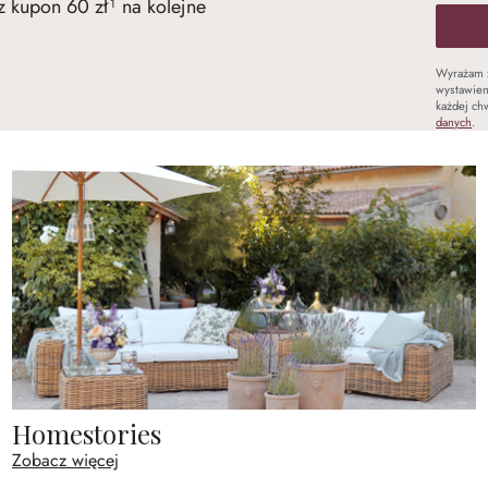
 kupon 60 zł¹ na kolejne
Wyrażam 
wystawien
każdej chw
danych
.
Homestories
Zobacz więcej