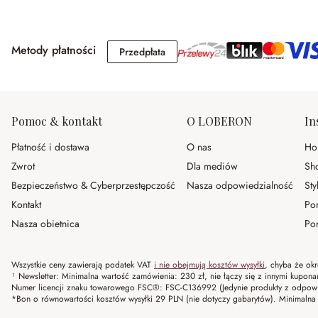
Metody płatności
Przedpłata
Przedpłata
Pomoc & kontakt
O LOBERON
In
Płatność i dostawa
O nas
Ho
Zwrot
Dla mediów
Sh
Bezpieczeństwo & Cyberprzestępczość
Nasza odpowiedzialność
Sty
Kontakt
Po
Nasza obietnica
Por
Wszystkie ceny zawierają podatek VAT
i nie obejmują kosztów wysyłki
, chyba że okr
¹ Newsletter: Minimalna wartość zamówienia: 230 zł, nie łączy się z innymi kupon
Numer licencji znaku towarowego FSC®: FSC-C136992 (Jedynie produkty z odpowi
*Bon o równowartości kosztów wysyłki 29 PLN (nie dotyczy gabarytów). Minima