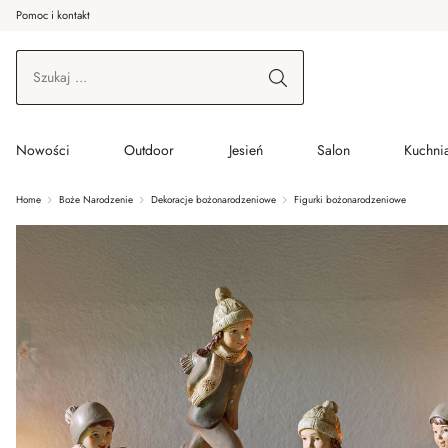
Pomoc i kontakt
ć do wątku głównego
Przejdź do wyszukiwania
Przejdź do głównej nawigacji
Nowości
Outdoor
Jesień
Salon
Kuchnia
Home
Boże Narodzenie
Dekoracje bożonarodzeniowe
Figurki bożonarodzeniowe