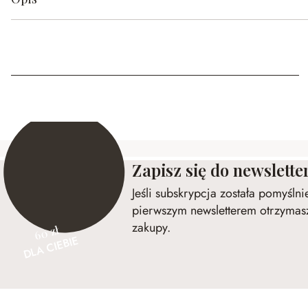
Zapisz się do newslette
Jeśli subskrypcja została pomyśln
pierwszym newsletterem otrzymasz
zakupy.
60 zł
DLA CIEBIE