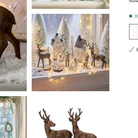
Nume
Do
Il