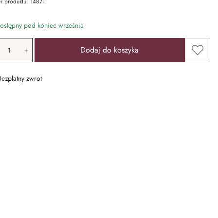
r produktu:
14871
stępny pod koniec września
ość produktu: Wprowadź żądaną wartość lub u
Dodaj 
Dodaj do koszyka
Bezpłatny zwrot