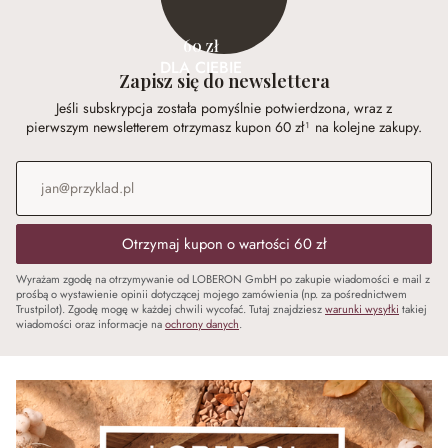
60 zł
DLA CIEBIE
Zapisz się do newslettera
Jeśli subskrypcja została pomyślnie potwierdzona, wraz z
pierwszym newsletterem otrzymasz kupon 60 zł¹ na kolejne zakupy.
Adres e-mail
*
Otrzymaj kupon o wartości 60 zł
Wyrażam zgodę na otrzymywanie od LOBERON GmbH po zakupie wiadomości e mail z
prośbą o wystawienie opinii dotyczącej mojego zamówienia (np. za pośrednictwem
Trustpilot). Zgodę mogę w każdej chwili wycofać. Tutaj znajdziesz
warunki wysyłki
takiej
wiadomości oraz informacje na
ochrony danych
.