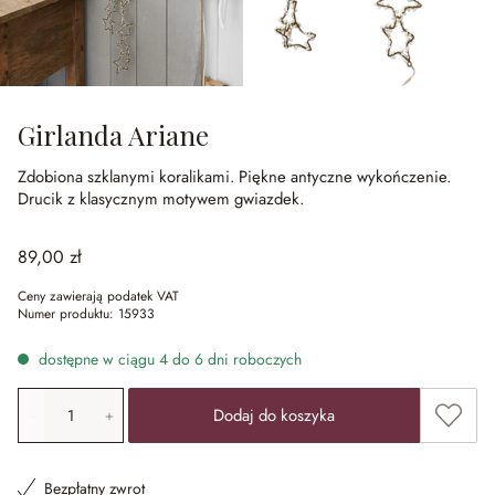
Girlanda Ariane
Zdobiona szklanymi koralikami.
Piękne antyczne wykończenie.
Drucik z klasycznym motywem gwiazdek.
89,00 zł
Ceny zawierają podatek VAT
Numer produktu:
15933
dostępne w ciągu 4 do 6 dni roboczych
Ilość produktu: Wprowadź żądaną wartość lub użyj przyci
Dodaj 
Dodaj do koszyka
Bezpłatny zwrot