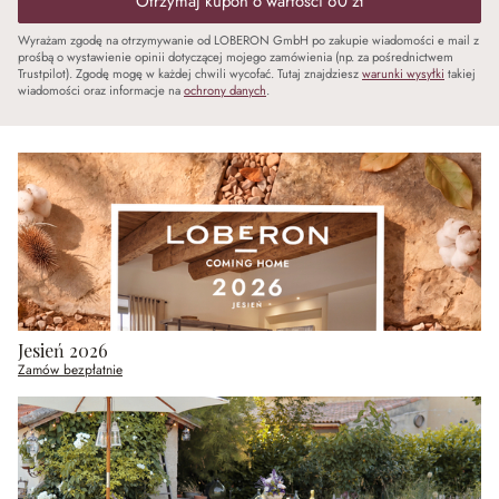
Otrzymaj kupon o wartości 60 zł
Wyrażam zgodę na otrzymywanie od LOBERON GmbH po zakupie wiadomości e mail z
prośbą o wystawienie opinii dotyczącej mojego zamówienia (np. za pośrednictwem
Trustpilot). Zgodę mogę w każdej chwili wycofać. Tutaj znajdziesz
warunki wysyłki
takiej
wiadomości oraz informacje na
ochrony danych
.
Jesień 2026
Zamów bezpłatnie