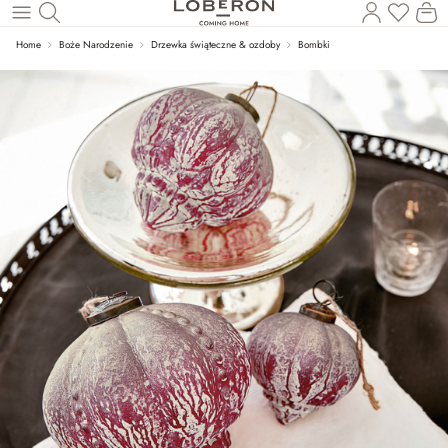
Masz p
Ko
Wróć do wątku głównego
Home
Boże Narodzenie
Drzewka świąteczne & ozdoby
Bombki