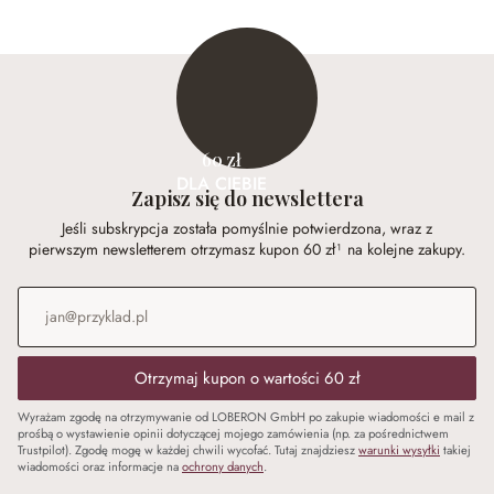
60 zł
DLA CIEBIE
Zapisz się do newslettera
Jeśli subskrypcja została pomyślnie potwierdzona, wraz z
pierwszym newsletterem otrzymasz kupon 60 zł¹ na kolejne zakupy.
Adres e-mail
*
Otrzymaj kupon o wartości 60 zł
Wyrażam zgodę na otrzymywanie od LOBERON GmbH po zakupie wiadomości e mail z
prośbą o wystawienie opinii dotyczącej mojego zamówienia (np. za pośrednictwem
Trustpilot). Zgodę mogę w każdej chwili wycofać. Tutaj znajdziesz
warunki wysyłki
takiej
wiadomości oraz informacje na
ochrony danych
.