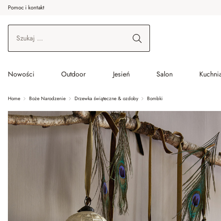
Pomoc i kontakt
ć do wątku głównego
Przejdź do wyszukiwania
Przejdź do głównej nawigacji
Nowości
Outdoor
Jesień
Salon
Kuchnia
Home
Boże Narodzenie
Drzewka świąteczne & ozdoby
Bombki