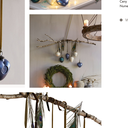
Ceny 
Nume
W