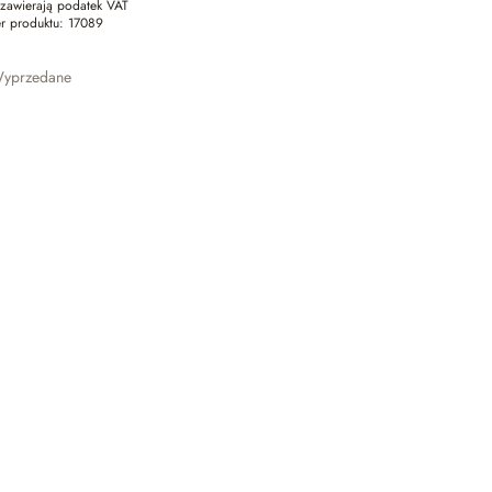
zawierają podatek VAT
r produktu:
17089
yprzedane