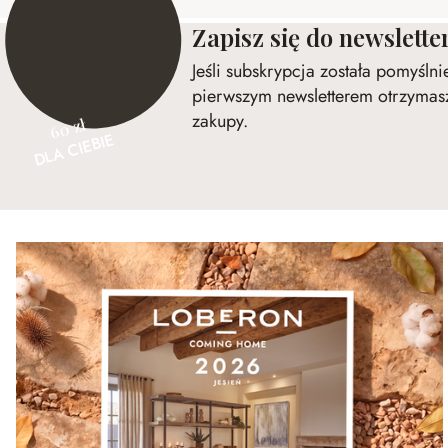
Zapisz się do newslette
Jeśli subskrypcja została pomyśln
pierwszym newsletterem otrzymasz
zakupy.
60 zł
DLA CIEBIE