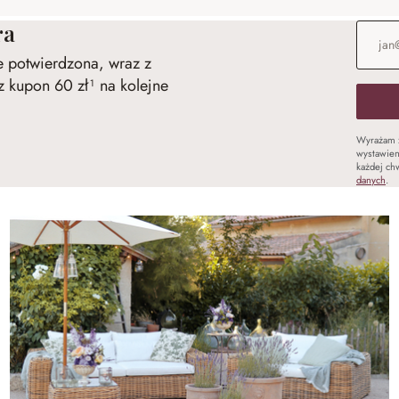
ra
Adres e
ie potwierdzona, wraz z
 kupon 60 zł¹ na kolejne
Wyrażam 
wystawien
każdej chw
danych
.