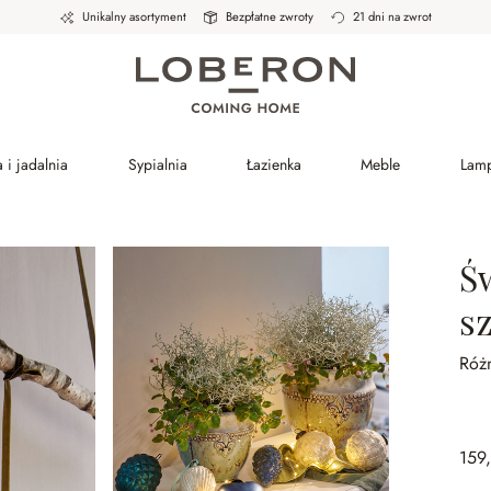
Unikalny asortyment
Bezpłatne zwroty
21 dni na zwrot
 i jadalnia
Sypialnia
Łazienka
Meble
Lam
Ś
sz
Róż
159