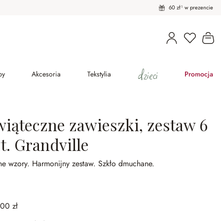
60 zł¹ w prezencie
Masz pro
Ko
dzieci
py
Akcesoria
Tekstylia
Promocja
wiąteczne zawieszki, zestaw 6
t. Grandville
ne wzory.
Harmonijny zestaw.
Szkło dmuchane.
,00 zł