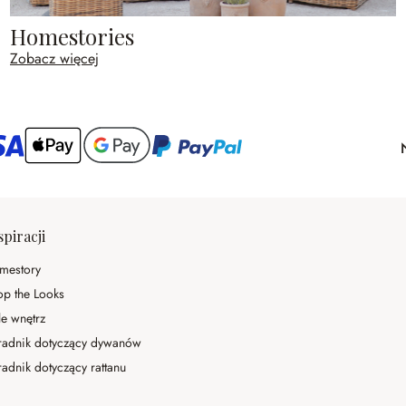
Homestories
Zobacz więcej
spiracji
mestory
op the Looks
le wnętrz
radnik dotyczący dywanów
adnik dotyczący rattanu