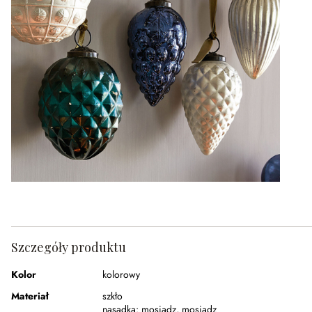
Szczegóły produktu
Kolor
kolorowy
Materiał
szkło
nasadka:
mosiądz
,
mosiądz