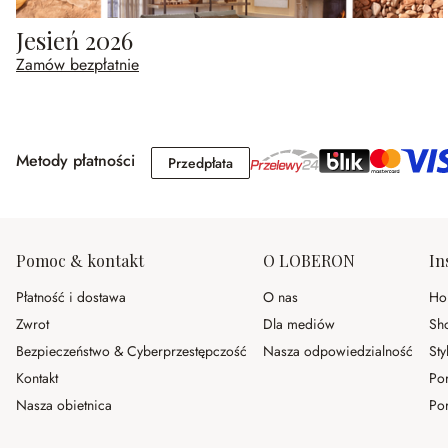
Jesień 2026
Zamów bezpłatnie
Metody płatności
Przedpłata
Przedpłata
Pomoc & kontakt
O LOBERON
In
Płatność i dostawa
O nas
Ho
Zwrot
Dla mediów
Sh
Bezpieczeństwo & Cyberprzestępczość
Nasza odpowiedzialność
Sty
Kontakt
Po
Nasza obietnica
Por