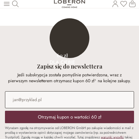
Masz p
Ko
Wróć do wątku głównego
60 zł
DLA CIEBIE
Zapisz się do newslettera
Jeśli subskrypcja została pomyślnie potwierdzona, wraz z
pierwszym newsletterem otrzymasz kupon 60 zł¹ na kolejne zakupy.
Adres e-mail
*
Otrzymaj kupon o wartości 60 zł
Wyrażam zgodę na otrzymywanie od LOBERON GmbH po zakupie wiadomości e mail z
prośbą o wystawienie opinii dotyczącej mojego zamówienia (np. za pośrednictwem
Trustpilot). Zgodę mogę w każdej chwili wycofać. Tutaj znajdziesz
warunki wysyłki
takiej