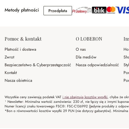
Metody płatności
Przedpłata
Przedpłata
Pomoc & kontakt
O LOBERON
In
Płatność i dostawa
O nas
Ho
Zwrot
Dla mediów
Sh
Bezpieczeństwo & Cyberprzestępczość
Nasza odpowiedzialność
Sty
Kontakt
Po
Nasza obietnica
Por
Wszystkie ceny zawierają podatek VAT
i nie obejmują kosztów wysyłki
, chyba że okr
¹ Newsletter: Minimalna wartość zamówienia: 230 zł, nie łączy się z innymi kupon
Numer licencji znaku towarowego FSC®: FSC-C136992 (Jedynie produkty z odpowi
*Bon o równowartości kosztów wysyłki 29 PLN (nie dotyczy gabarytów). Minima