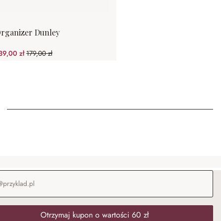
rganizer Dunley
39,00 zł
179,00 zł
(22.35%spared)
-mail
*
Otrzymaj kupon o wartości 60 zł