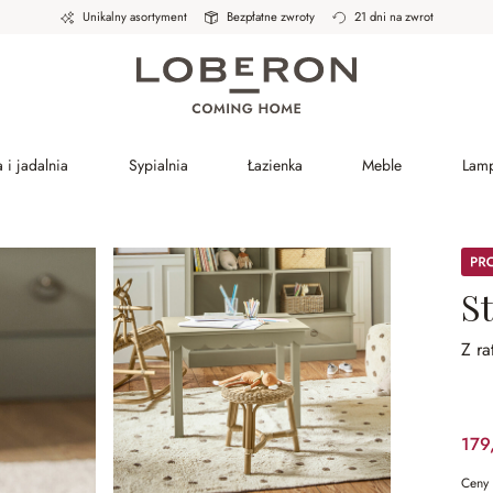
Unikalny asortyment
Bezpłatne zwroty
21 dni na zwrot
 i jadalnia
Sypialnia
Łazienka
Meble
Lam
Prom
S
Z ra
179
Ceny 