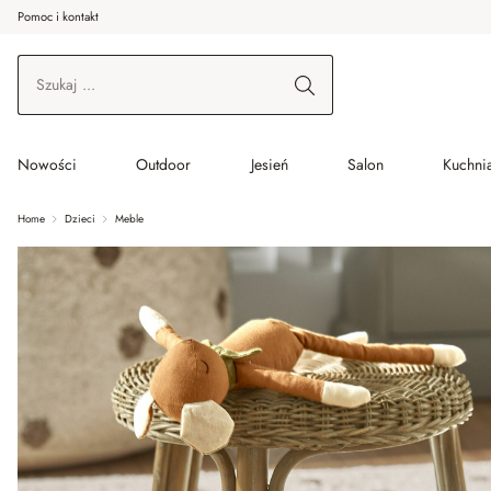
Pomoc i kontakt
ć do wątku głównego
Przejdź do wyszukiwania
Przejdź do głównej nawigacji
Nowości
Outdoor
Jesień
Salon
Kuchnia
Home
Dzieci
Meble