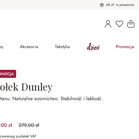
60 zł¹ w prezencie
Masz pro
Ko
dzieci
py
Akcesoria
Tekstylia
Promocja
ocja
tołek Dunley
ttanu.
Naturalne wzornictwo.
Stabilność i lekkość.
,00 zł
279,00 zł
(35.84%spared)
zawierają podatek VAT