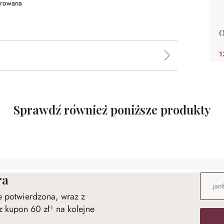
erowana
O
1
Sprawdź również poniższe produkty
ra
Adres e
ie potwierdzona, wraz z
 kupon 60 zł¹ na kolejne