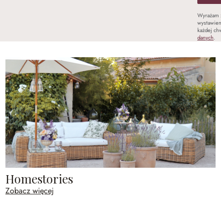
Wyrażam 
wystawien
każdej chw
danych
.
Homestories
Zobacz więcej