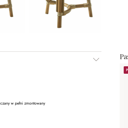
Pa
Pr
arczany w pełni zmontowany