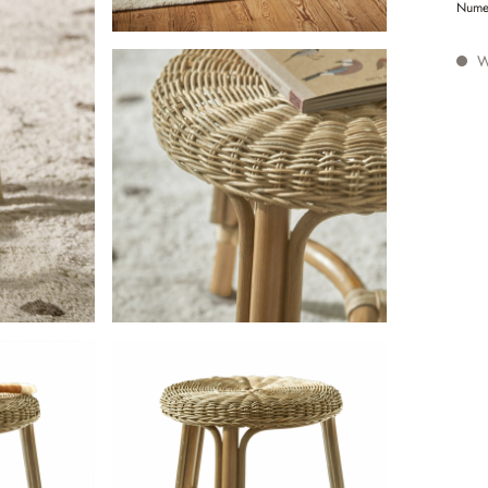
Nume
W