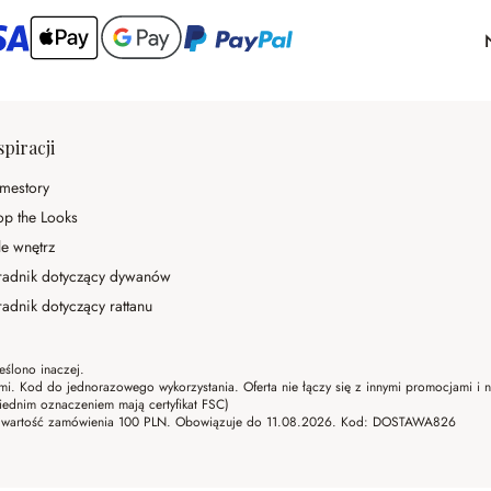
spiracji
mestory
op the Looks
le wnętrz
radnik dotyczący dywanów
adnik dotyczący rattanu
eślono inaczej.
ami. Kod do jednorazowego wykorzystania. Oferta nie łączy się z innymi promocjami i
ednim oznaczeniem mają certyfikat FSC)
lna wartość zamówienia 100 PLN. Obowiązuje do 11.08.2026. Kod: DOSTAWA826