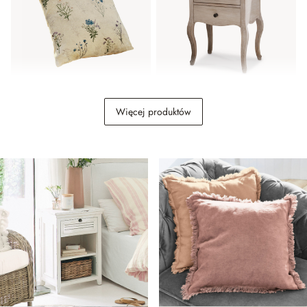
Poszewka na poduszkę
Stolik nocny Egri
Więcej produktów
Cabinda
89,00 zł
1 329,00 zł