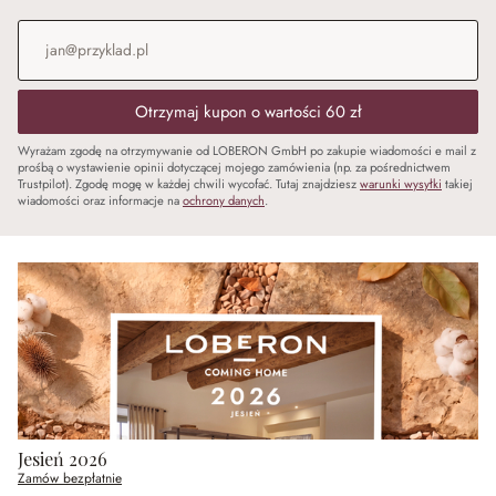
Adres e-mail
*
Otrzymaj kupon o wartości 60 zł
Wyrażam zgodę na otrzymywanie od LOBERON GmbH po zakupie wiadomości e mail z
prośbą o wystawienie opinii dotyczącej mojego zamówienia (np. za pośrednictwem
Trustpilot). Zgodę mogę w każdej chwili wycofać. Tutaj znajdziesz
warunki wysyłki
takiej
wiadomości oraz informacje na
ochrony danych
.
Jesień 2026
Zamów bezpłatnie