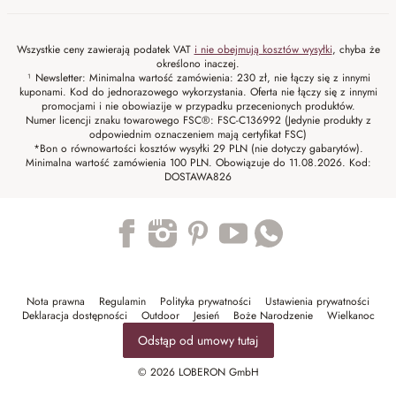
Wszystkie ceny zawierają podatek VAT
i nie obejmują kosztów wysyłki
, chyba że
określono inaczej.
¹ Newsletter: Minimalna wartość zamówienia: 230 zł, nie łączy się z innymi
kuponami. Kod do jednorazowego wykorzystania. Oferta nie łączy się z innymi
promocjami i nie obowiazije w przypadku przecenionych produktów.
Numer licencji znaku towarowego FSC®: FSC-C136992 (Jedynie produkty z
odpowiednim oznaczeniem mają certyfikat FSC)
*Bon o równowartości kosztów wysyłki 29 PLN (nie dotyczy gabarytów).
Minimalna wartość zamówienia 100 PLN. Obowiązuje do 11.08.2026. Kod:
DOSTAWA826
Trustpilot
Nota prawna
Regulamin
Polityka prywatności
Ustawienia prywatności
Deklaracja dostępności
Outdoor
Jesień
Boże Narodzenie
Wielkanoc
Odstąp od umowy tutaj
© 2026 LOBERON GmbH