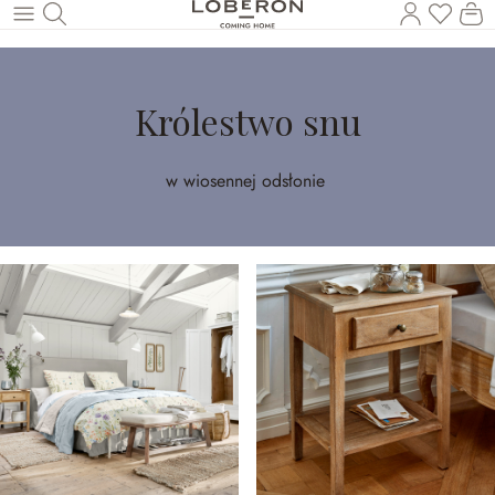
Masz p
Ko
Wróć do wątku głównego
Królestwo snu
w wiosennej odsłonie