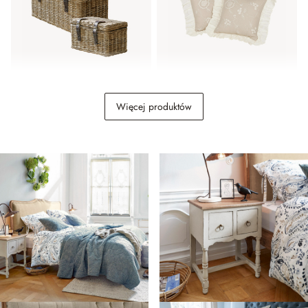
Skrzynia, zestaw 2 szt.
Poszewka na poduszkę,
Więcej produktów
Darill
zestaw 2 szt. Clarissa
729,00 zł
209,00 zł