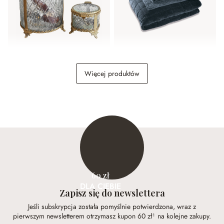
Pojemnik, zestaw 2 szt.
Kołdra pikowana Arasta
Więcej produktów
Svelteque
179,00 zł
869,00 zł
60 zł
DLA CIEBIE
Zapisz się do newslettera
Jeśli subskrypcja została pomyślnie potwierdzona, wraz z
pierwszym newsletterem otrzymasz kupon 60 zł¹ na kolejne zakupy.