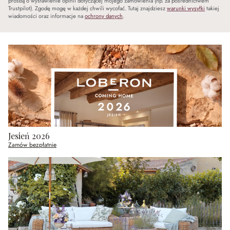
prośbą o wystawienie opinii dotyczącej mojego zamówienia (np. za pośrednictwem
Trustpilot). Zgodę mogę w każdej chwili wycofać. Tutaj znajdziesz
warunki wysyłki
takiej
wiadomości oraz informacje na
ochrony danych
.
Jesień 2026
Zamów bezpłatnie