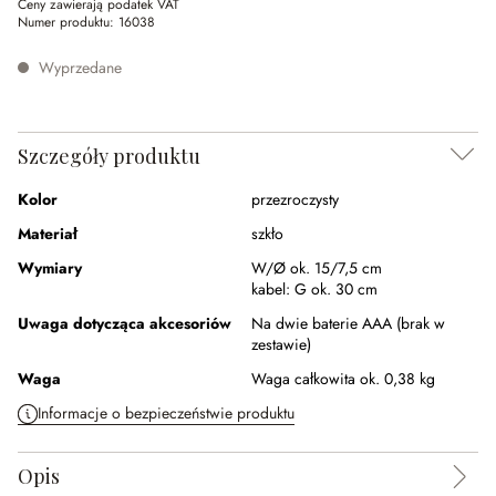
Ceny zawierają podatek VAT
Numer produktu:
16038
Wyprzedane
Szczegóły produktu
Kolor
przezroczysty
Materiał
szkło
Wymiary
W/Ø ok. 15/7,5 cm
kabel:
G ok. 30 cm
Uwaga dotycząca akcesoriów
Na dwie baterie AAA (brak w
zestawie)
Waga
Waga całkowita ok. 0,38 kg
Informacje o bezpieczeństwie produktu
Opis