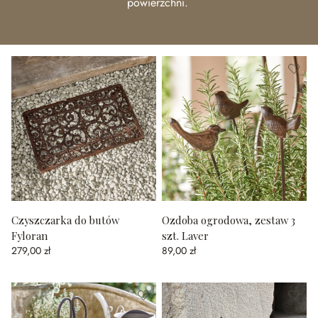
powierzchni.
Czyszczarka do butów
Ozdoba ogrodowa, zestaw 3
Fyloran
szt. Laver
279,00 zł
89,00 zł