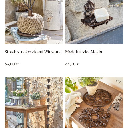
Stojak z nożyczkami Winsome
Mydelniczka Moida
69,00 zł
44,00 zł