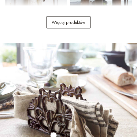
Haczyk, zestaw 3 szt.
Ptak dekoracyjny, zestaw 2
Glennbrook
szt. Birdy
Więcej produktów
69,00 zł
69,00 zł