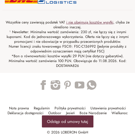
Wszystkie ceny zawierają podatek VAT
i nie obejmują kosztów wysyłki
, chyba że
określono inaczej.
¹ Newsletter: Minimalna wartość zamówienia: 230 zł, nie łączy się z innymi
kuponami. Kod do jednorazowego wykorzystania. Oferta nie łączy się z innymi
promocjami i nie obowiazije w przypadku przecenionych produktów.
Numer licencji znaku towarowego FSC®: FSC-C136992 (Jedynie produkty z
odpowiednim oznaczeniem mają certyfikat FSC)
*Bon o równowartości kosztów wysyłki 29 PLN (nie dotyczy gabarytów).
Minimalna wartość zamówienia 100 PLN. Obowiązuje do 11.08.2026. Kod:
DOSTAWA826
Trustpilot
Nota prawna
Regulamin
Polityka prywatności
Ustawienia prywatności
Deklaracja dostępności
Outdoor
Jesień
Boże Narodzenie
Wielkanoc
Odstąp od umowy tutaj
© 2026 LOBERON GmbH