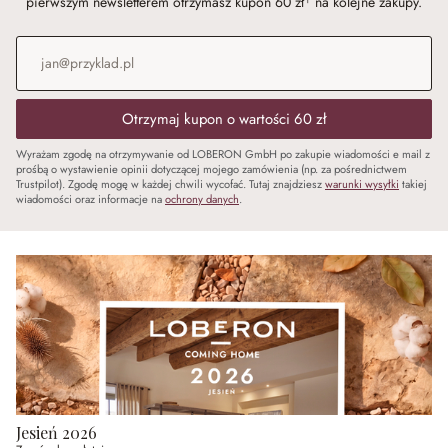
pierwszym newsletterem otrzymasz kupon 60 zł¹ na kolejne zakupy.
Adres e-mail
*
Otrzymaj kupon o wartości 60 zł
Wyrażam zgodę na otrzymywanie od LOBERON GmbH po zakupie wiadomości e mail z
prośbą o wystawienie opinii dotyczącej mojego zamówienia (np. za pośrednictwem
Trustpilot). Zgodę mogę w każdej chwili wycofać. Tutaj znajdziesz
warunki wysyłki
takiej
wiadomości oraz informacje na
ochrony danych
.
Jesień 2026