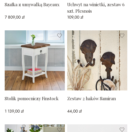
Szafka z umywalką Bayeaux
Uchwyt na winietki, zestaw 6
szt. Plesnois
7 809,00 zł
109,00 zł
Stolik pomocniczy Finstock
Zestaw 2 haków Samiran
1 139,00 zł
44,00 zł