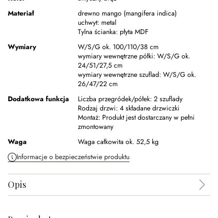
Materiał
drewno mango (mangifera indica)
uchwyt:
metal
Tylna ścianka:
płyta MDF
Wymiary
W/S/G ok. 100/110/38 cm
wymiary wewnętrzne półki:
W/S/G ok.
24/51/27,5 cm
wymiary wewnętrzne szuflad:
W/S/G ok.
26/47/22 cm
Dodatkowa funkcja
Liczba przegródek/półek:
2 szuflady
Rodzaj drzwi:
4 składane drzwiczki
Montaż:
Produkt jest dostarczany w pełni
zmontowany
Waga
Waga całkowita ok. 52,5 kg
Informacje o bezpieczeństwie produktu
Opis