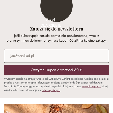
60 zł
DLA CIEBIE
Zapisz się do newslettera
Jeśli subskrypcja została pomyślnie potwierdzona, wraz z
pierwszym newsletterem otrzymasz kupon 60 zł¹ na kolejne zakupy.
Adres e-mail
*
Otrzymaj kupon o wartości 60 zł
Wyrażam zgodę na otrzymywanie od LOBERON GmbH po zakupie wiadomości e mail z
prośbą o wystawienie opinii dotyczącej mojego zamówienia (np. za pośrednictwem
Trustpilot). Zgodę mogę w każdej chwili wycofać. Tutaj znajdziesz
warunki wysyłki
takiej
wiadomości oraz informacje na
ochrony danych
.