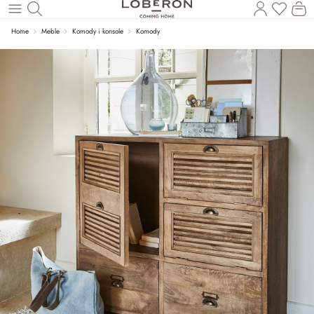
Masz p
Ko
Wróć do wątku głównego
Home
Meble
Komody i konsole
Komody