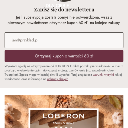
DLA CIEBIE
Zapisz się do newslettera
Jeśli subskrypcja została pomyślnie potwierdzona, wraz z
pierwszym newsletterem otrzymasz kupon 60 zł¹ na kolejne zakupy.
Adres e-mail
*
Otrzymaj kupon o wartości 60 zł
Wyrażam zgodę na otrzymywanie od LOBERON GmbH po zakupie wiadomości e mail z
prośbą o wystawienie opinii dotyczącej mojego zamówienia (np. za pośrednictwem
Trustpilot). Zgodę mogę w każdej chwili wycofać. Tutaj znajdziesz
warunki wysyłki
takiej
wiadomości oraz informacje na
ochrony danych
.