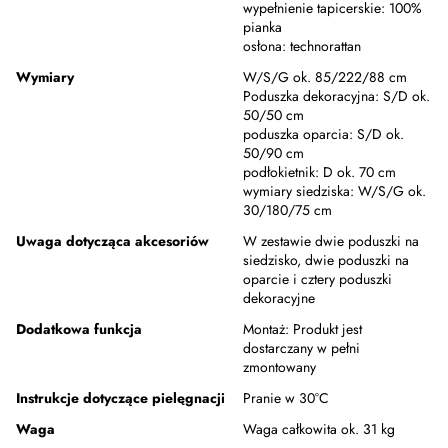
wypełnienie tapicerskie:
100%
pianka
osłona:
technorattan
Wymiary
W/S/G ok. 85/222/88 cm
Poduszka dekoracyjna:
S/D ok.
50/50 cm
poduszka oparcia:
S/D ok.
50/90 cm
podłokietnik:
D ok. 70 cm
wymiary siedziska:
W/S/G ok.
30/180/75 cm
Uwaga dotycząca akcesoriów
W zestawie dwie poduszki na
siedzisko, dwie poduszki na
oparcie i cztery poduszki
dekoracyjne
Dodatkowa funkcja
Montaż:
Produkt jest
dostarczany w pełni
zmontowany
Instrukcje dotyczące pielęgnacji
Pranie w 30°C
Waga
Waga całkowita ok. 31 kg