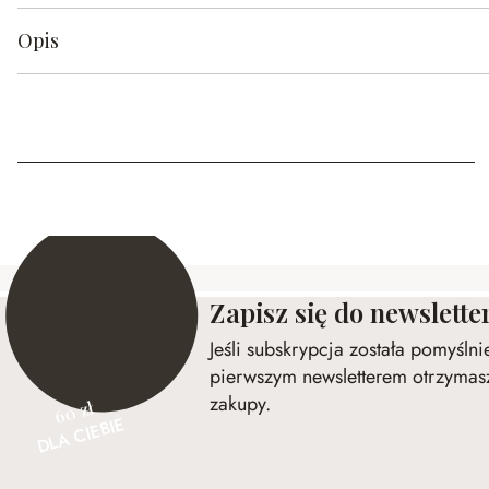
Opis
Zapisz się do newslette
Jeśli subskrypcja została pomyśln
pierwszym newsletterem otrzymasz
zakupy.
60 zł
DLA CIEBIE