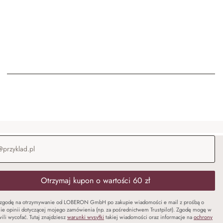
-mail
*
Otrzymaj kupon o wartości 60 zł
zgodę na otrzymywanie od LOBERON GmbH po zakupie wiadomości e mail z prośbą o
ie opinii dotyczącej mojego zamówienia (np. za pośrednictwem Trustpilot). Zgodę mogę w
ili wycofać. Tutaj znajdziesz
warunki wysyłki
takiej wiadomości oraz informacje na
ochrony