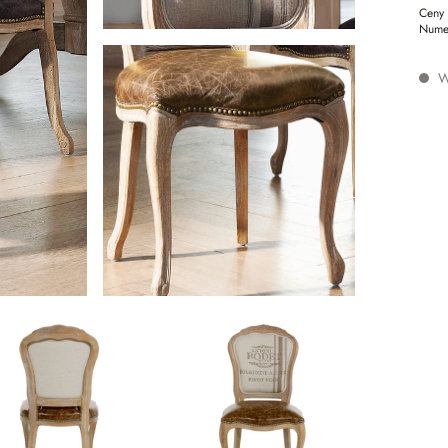
Ceny 
Nume
W