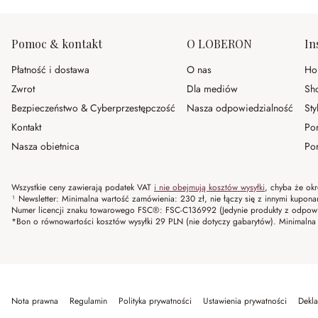
Pomoc & kontakt
O LOBERON
In
Płatność i dostawa
O nas
Ho
Zwrot
Dla mediów
Sh
Bezpieczeństwo & Cyberprzestępczość
Nasza odpowiedzialność
Sty
Kontakt
Po
Nasza obietnica
Por
Wszystkie ceny zawierają podatek VAT
i nie obejmują kosztów wysyłki
, chyba że okr
¹ Newsletter: Minimalna wartość zamówienia: 230 zł, nie łączy się z innymi kupon
Numer licencji znaku towarowego FSC®: FSC-C136992 (Jedynie produkty z odpowi
*Bon o równowartości kosztów wysyłki 29 PLN (nie dotyczy gabarytów). Minima
Nota prawna
Regulamin
Polityka prywatności
Ustawienia prywatności
Dekla