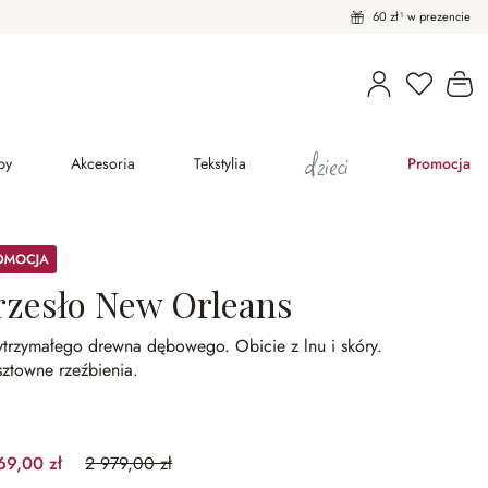
60 zł¹ w prezencie
Masz pro
Ko
dzieci
py
Akcesoria
Tekstylia
Promocja
ocja
rzesło New Orleans
ytrzymałego drewna dębowego.
Obicie z lnu i skóry.
ztowne rzeźbienia.
69,00 zł
2 979,00 zł
(30.55%spared)