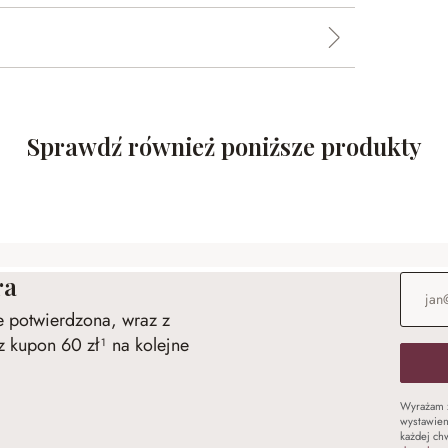
Sprawdź również poniższe produkty
ra
Adres e
ie potwierdzona, wraz z
 kupon 60 zł¹ na kolejne
Wyrażam 
wystawien
każdej chw