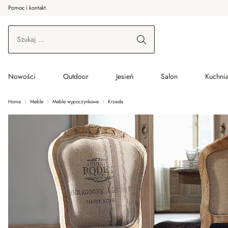
Pomoc i kontakt
ć do wątku głównego
Przejdź do wyszukiwania
Przejdź do głównej nawigacji
Nowości
Outdoor
Jesień
Salon
Kuchnia
Home
Meble
Meble wypoczynkowe
Krzesła