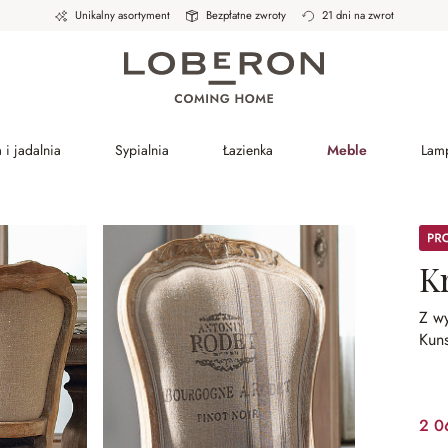
Unikalny asortyment
Bezpłatne zwroty
21 dni na zwrot
 i jadalnia
Sypialnia
Łazienka
Meble
Lam
Prom
K
Z w
Kuns
2 0