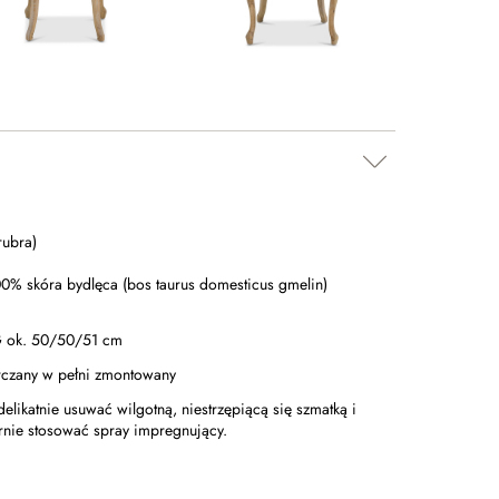
ubra)
0% skóra bydlęca (bos taurus domesticus gmelin)
ok. 50/50/51 cm
arczany w pełni zmontowany
delikatnie usuwać wilgotną, niestrzępiącą się szmatką i
rnie stosować spray impregnujący.