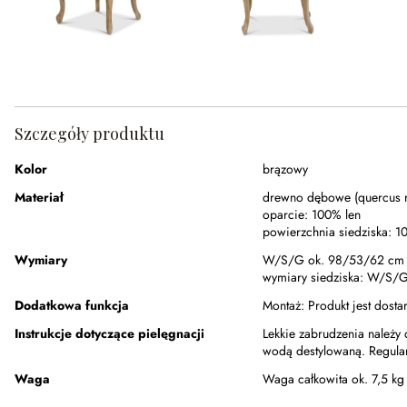
Szczegóły produktu
Kolor
brązowy
Materiał
drewno dębowe (quercus r
oparcie:
100% len
powierzchnia siedziska:
10
Wymiary
W/S/G ok. 98/53/62 cm
wymiary siedziska:
W/S/G 
Dodatkowa funkcja
Montaż:
Produkt jest dost
Instrukcje dotyczące pielęgnacji
Lekkie zabrudzenia należy 
wodą destylowaną. Regula
Waga
Waga całkowita ok. 7,5 kg