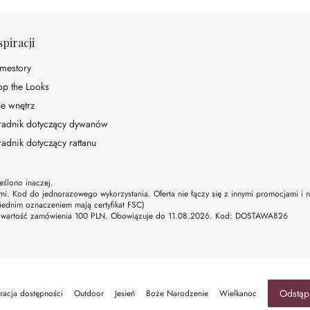
spiracji
mestory
op the Looks
le wnętrz
radnik dotyczący dywanów
adnik dotyczący rattanu
eślono inaczej.
ami. Kod do jednorazowego wykorzystania. Oferta nie łączy się z innymi promocjami i
ednim oznaczeniem mają certyfikat FSC)
lna wartość zamówienia 100 PLN. Obowiązuje do 11.08.2026. Kod: DOSTAWA826
Odstąp
racja dostępności
Outdoor
Jesień
Boże Narodzenie
Wielkanoc