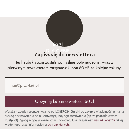
60 zł
DLA CIEBIE
Zapisz się do newslettera
Jeśli subskrypcja została pomyślnie potwierdzona, wraz z
pierwszym newsletterem otrzymasz kupon 60 zł¹ na kolejne zakupy.
Adres e-mail
*
Otrzymaj kupon o wartości 60 zł
Wyrażam zgodę na otrzymywanie od LOBERON GmbH po zakupie wiadomości e mail z
prośbą o wystawienie opinii dotyczącej mojego zamówienia (np. za pośrednictwem
Trustpilot). Zgodę mogę w każdej chwili wycofać. Tutaj znajdziesz
warunki wysyłki
takiej
wiadomości oraz informacje na
ochrony danych
.