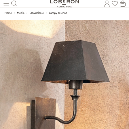
Masz p
Ko
Wróć do wątku głównego
Home
Meble
Oświetlenie
Lampy ścienne