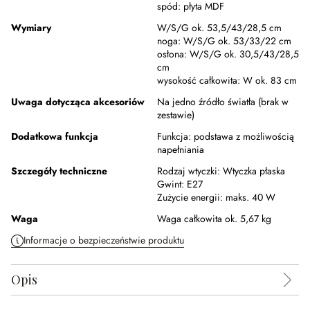
spód:
płyta MDF
Wymiary
W/S/G ok. 53,5/43/28,5 cm
noga:
W/S/G ok. 53/33/22 cm
osłona:
W/S/G ok. 30,5/43/28,5
cm
wysokość całkowita:
W ok. 83 cm
Uwaga dotycząca akcesoriów
Na jedno źródło światła (brak w
zestawie)
Dodatkowa funkcja
Funkcja:
podstawa z możliwością
napełniania
Szczegóły techniczne
Rodzaj wtyczki:
Wtyczka płaska
Gwint:
E27
Zużycie energii:
maks. 40 W
Waga
Waga całkowita ok. 5,67 kg
Informacje o bezpieczeństwie produktu
Opis