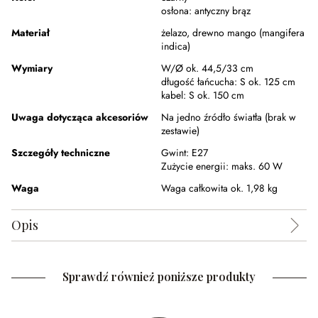
osłona:
antyczny brąz
Materiał
żelazo
,
drewno mango (mangifera
indica)
Wymiary
W/Ø ok. 44,5/33 cm
długość łańcucha:
S ok. 125 cm
kabel:
S ok. 150 cm
Uwaga dotycząca akcesoriów
Na jedno źródło światła (brak w
zestawie)
Szczegóły techniczne
Gwint:
E27
Zużycie energii:
maks. 60 W
Waga
Waga całkowita ok. 1,98 kg
Opis
Sprawdź również poniższe produkty