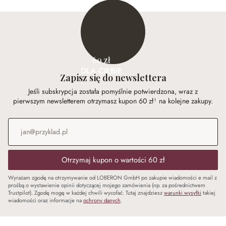
60 zł
DLA CIEBIE
Zapisz się do newslettera
Jeśli subskrypcja została pomyślnie potwierdzona, wraz z
pierwszym newsletterem otrzymasz kupon 60 zł¹ na kolejne zakupy.
Adres e-mail
*
Otrzymaj kupon o wartości 60 zł
Wyrażam zgodę na otrzymywanie od LOBERON GmbH po zakupie wiadomości e mail z
prośbą o wystawienie opinii dotyczącej mojego zamówienia (np. za pośrednictwem
Trustpilot). Zgodę mogę w każdej chwili wycofać. Tutaj znajdziesz
warunki wysyłki
takiej
wiadomości oraz informacje na
ochrony danych
.