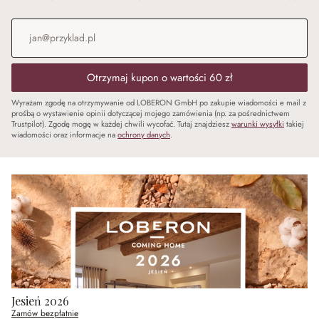
Adres e-mail
*
Otrzymaj kupon o wartości 60 zł
Wyrażam zgodę na otrzymywanie od LOBERON GmbH po zakupie wiadomości e mail z
prośbą o wystawienie opinii dotyczącej mojego zamówienia (np. za pośrednictwem
Trustpilot). Zgodę mogę w każdej chwili wycofać. Tutaj znajdziesz
warunki wysyłki
takiej
wiadomości oraz informacje na
ochrony danych
.
Jesień 2026
Zamów bezpłatnie