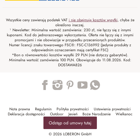
Wszystkie ceny zawierają podatek VAT
i nie obejmują kosztów wysyłki
, chyba że
określono inaczej.
¹ Newsletter: Minimalna wartość zamówienia: 230 zł, nie łączy się z innymi
kuponami. Kod do jednorazowego wykorzystania. Oferta nie łączy się z innymi
promocjami i nie obowiazije w przypadku przecenionych produktów.
Numer licencji znaku towarowego FSC®: FSC-C136992 (Jedynie produkty z
odpowiednim oznaczeniem mają certyfikat FSC)
*Bon o równowartości kosztów wysyłki 29 PLN (nie dotyczy gabarytów).
Minimalna wartość zamówienia 100 PLN. Obowiązuje do 11.08.2026. Kod:
DOSTAWA826
Trustpilot
Nota prawna
Regulamin
Polityka prywatności
Ustawienia prywatności
Deklaracja dostępności
Outdoor
Jesień
Boże Narodzenie
Wielkanoc
Odstąp od umowy tutaj
© 2026 LOBERON GmbH