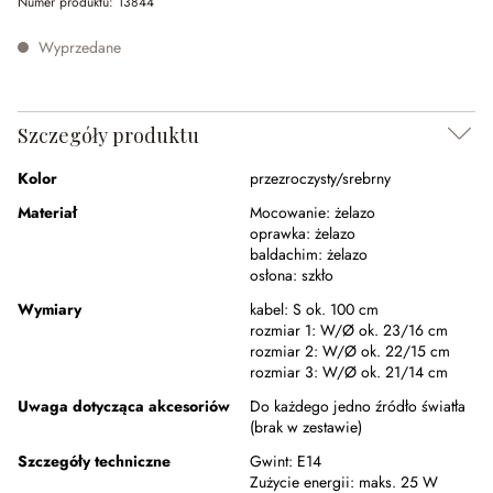
Numer produktu:
13844
Wyprzedane
Szczegóły produktu
Kolor
przezroczysty/srebrny
Materiał
Mocowanie:
żelazo
oprawka:
żelazo
baldachim:
żelazo
osłona:
szkło
Wymiary
kabel:
S ok. 100 cm
rozmiar 1:
W/Ø ok. 23/16 cm
rozmiar 2:
W/Ø ok. 22/15 cm
rozmiar 3:
W/Ø ok. 21/14 cm
Uwaga dotycząca akcesoriów
Do każdego jedno źródło światła
(brak w zestawie)
Szczegóły techniczne
Gwint:
E14
Zużycie energii:
maks. 25 W