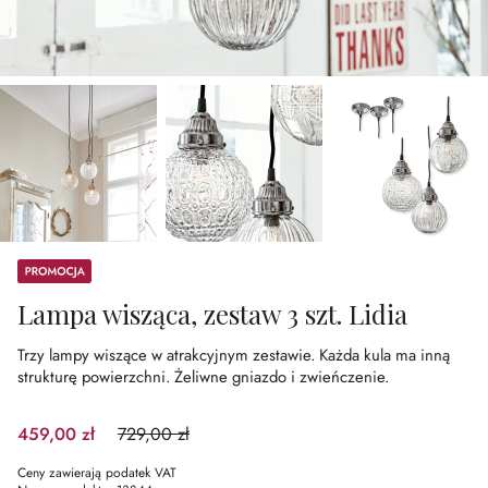
Promocja
Lampa wisząca, zestaw 3 szt. Lidia
Trzy lampy wiszące w atrakcyjnym zestawie.
Każda kula ma inną
strukturę powierzchni.
Żeliwne gniazdo i zwieńczenie.
459,00 zł
729,00 zł
(37.04%spared)
Ceny zawierają podatek VAT