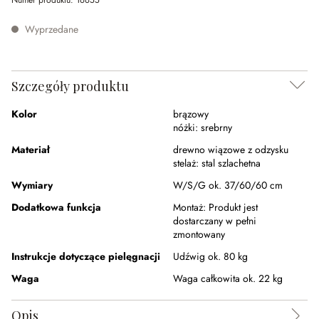
Numer produktu:
16655
Wyprzedane
Szczegóły produktu
Kolor
brązowy
nóżki:
srebrny
Materiał
drewno wiązowe z odzysku
stelaż:
stal szlachetna
Wymiary
W/S/G ok. 37/60/60 cm
Dodatkowa funkcja
Montaż:
Produkt jest
dostarczany w pełni
zmontowany
Instrukcje dotyczące pielęgnacji
Udźwig ok. 80 kg
Waga
Waga całkowita ok. 22 kg
Opis