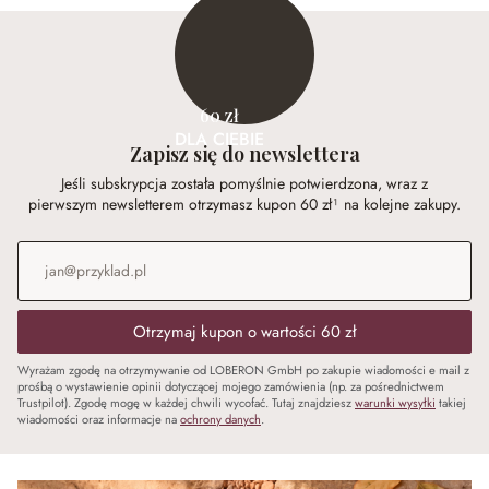
60 zł
DLA CIEBIE
Zapisz się do newslettera
Jeśli subskrypcja została pomyślnie potwierdzona, wraz z
pierwszym newsletterem otrzymasz kupon 60 zł¹ na kolejne zakupy.
Adres e-mail
*
Otrzymaj kupon o wartości 60 zł
Wyrażam zgodę na otrzymywanie od LOBERON GmbH po zakupie wiadomości e mail z
prośbą o wystawienie opinii dotyczącej mojego zamówienia (np. za pośrednictwem
Trustpilot). Zgodę mogę w każdej chwili wycofać. Tutaj znajdziesz
warunki wysyłki
takiej
wiadomości oraz informacje na
ochrony danych
.