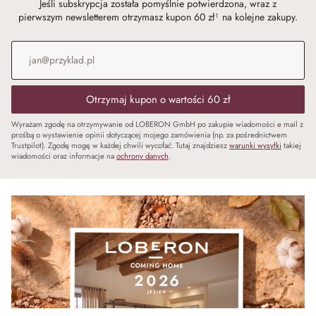
Jeśli subskrypcja została pomyślnie potwierdzona, wraz z
pierwszym newsletterem otrzymasz kupon 60 zł¹ na kolejne zakupy.
Adres e-mail
*
Otrzymaj kupon o wartości 60 zł
Wyrażam zgodę na otrzymywanie od LOBERON GmbH po zakupie wiadomości e mail z
prośbą o wystawienie opinii dotyczącej mojego zamówienia (np. za pośrednictwem
Trustpilot). Zgodę mogę w każdej chwili wycofać. Tutaj znajdziesz
warunki wysyłki
takiej
wiadomości oraz informacje na
ochrony danych
.