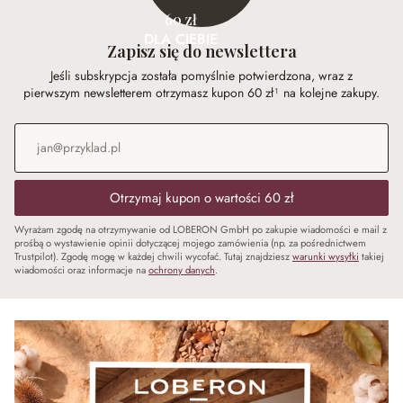
60 zł
DLA CIEBIE
Zapisz się do newslettera
Jeśli subskrypcja została pomyślnie potwierdzona, wraz z
pierwszym newsletterem otrzymasz kupon 60 zł¹ na kolejne zakupy.
Adres e-mail
*
Otrzymaj kupon o wartości 60 zł
Wyrażam zgodę na otrzymywanie od LOBERON GmbH po zakupie wiadomości e mail z
prośbą o wystawienie opinii dotyczącej mojego zamówienia (np. za pośrednictwem
Trustpilot). Zgodę mogę w każdej chwili wycofać. Tutaj znajdziesz
warunki wysyłki
takiej
wiadomości oraz informacje na
ochrony danych
.