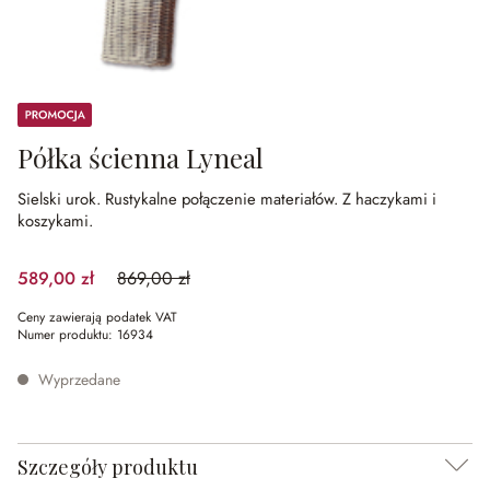
Promocja
Półka ścienna Lyneal
Sielski urok.
Rustykalne połączenie materiałów.
Z haczykami i
koszykami.
589,00 zł
869,00 zł
(32.22%spared)
Ceny zawierają podatek VAT
Numer produktu:
16934
Wyprzedane
Szczegóły produktu