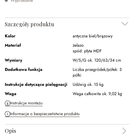
Wyprzedane
Szczegóły produktu
Kolor
antyczna biel/brązowy
Materiał
żelazo
spód:
płyta MDF
Wymiary
W/S/G ok. 120/63/34 cm
Dodatkowa funkcja
Liczba przegródek/półek:
3
półki
Instrukcje dotyczące pielęgnacji
Udźwig ok. 15 kg
Waga
Waga całkowita ok. 9,02 kg
Instrukcje montażu
Informacje o bezpieczeństwie produktu
Opis