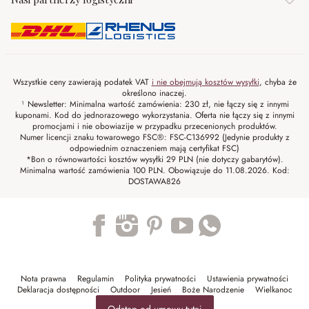
Wszystkie ceny zawierają podatek VAT
i nie obejmują kosztów wysyłki
, chyba że
określono inaczej.
¹ Newsletter: Minimalna wartość zamówienia: 230 zł, nie łączy się z innymi
kuponami. Kod do jednorazowego wykorzystania. Oferta nie łączy się z innymi
promocjami i nie obowiazije w przypadku przecenionych produktów.
Numer licencji znaku towarowego FSC®: FSC-C136992 (Jedynie produkty z
odpowiednim oznaczeniem mają certyfikat FSC)
*Bon o równowartości kosztów wysyłki 29 PLN (nie dotyczy gabarytów).
Minimalna wartość zamówienia 100 PLN. Obowiązuje do 11.08.2026. Kod:
DOSTAWA826
Trustpilot
Nota prawna
Regulamin
Polityka prywatności
Ustawienia prywatności
Deklaracja dostępności
Outdoor
Jesień
Boże Narodzenie
Wielkanoc