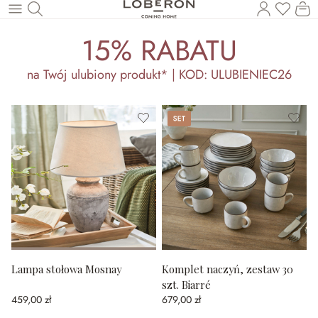
Masz p
Ko
Wróć do wątku głównego
15% RABATU
na Twój ulubiony produkt* | KOD: ULUBIENIEC26
Set
Lampa stołowa Mosnay
Komplet naczyń, zestaw 30
szt. Biarré
459,00 zł
679,00 zł