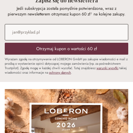
Zapisz się do newslettera
Jeśli subskrypcja została pomyślnie potwierdzona, wraz z
pierwszym newsletterem otrzymasz kupon 60 zł¹ na kolejne zakupy.
Adres e-mail
*
Otrzymaj kupon o wartości 60 zł
Wyrażam zgodę na otrzymywanie od LOBERON GmbH po zakupie wiadomości e mail z
prośbą o wystawienie opinii dotyczącej mojego zamówienia (np. za pośrednictwem
Trustpilot). Zgodę mogę w każdej chwili wycofać. Tutaj znajdziesz
warunki wysyłki
takiej
wiadomości oraz informacje na
ochrony danych
.