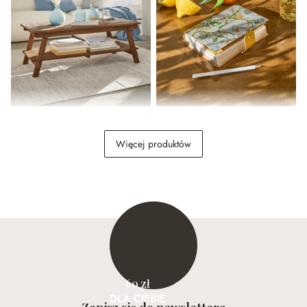
Stolik kawowy Brévonne
Notatnik Ambroisea
Więcej produktów
1 829,00 zł
44,00 zł
60 zł
DLA CIEBIE